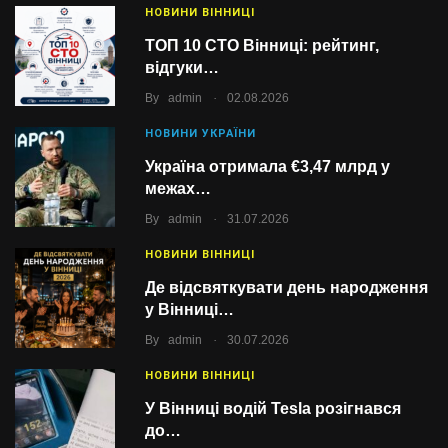
НОВИНИ ВІННИЦІ
ТОП 10 СТО Вінниці: рейтинг,
відгуки…
.
By
admin
02.08.2026
НОВИНИ УКРАЇНИ
Україна отримала €3,47 млрд у
межах…
.
By
admin
31.07.2026
НОВИНИ ВІННИЦІ
Де відсвяткувати день народження
у Вінниці…
.
By
admin
30.07.2026
НОВИНИ ВІННИЦІ
У Вінниці водій Tesla розігнався
до…