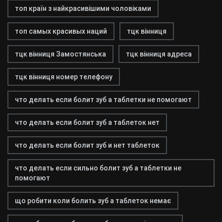
топ країн з найкрасивішими чоловіками
топ самых красивых наций
тцк вінниця
тцк вінниця Замостянська
тцк вінниця адреса
тцк вінниця номер телефону
что делать если болит зуб а таблетки не помогают
что делать если болит зуб а таблеток нет
что делать если болит зуб и нет таблеток
что делать если сильно болит зуб а таблетки не
помогают
що робити коли болить зуб а таблеток немає