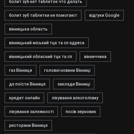
болит зуб нет таблеток что делать
болит зуб таблетки не помогают
відгуки Google
вінницька область
вінницький міський тцк та сп адреса
вінницький обласний тцк та сп
вінниччина
газ Вінниця
головні новини Вінниці
де поїсти Вінниця
заклади Вінниці
кредит онлайн
лікування алкоголізму
лікування залежності
посів зернових
ресторани Вінниця