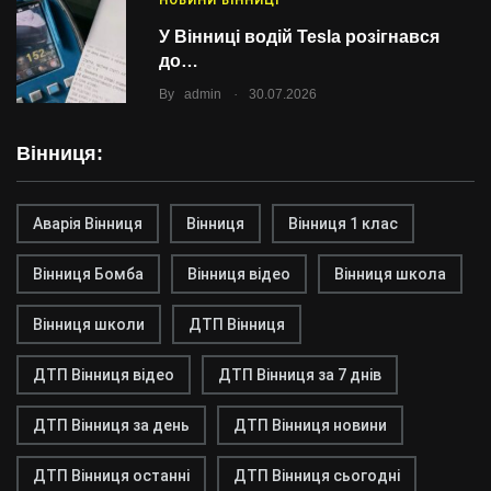
НОВИНИ ВІННИЦІ
У Вінниці водій Tesla розігнався
до…
.
By
admin
30.07.2026
Вінниця:
Аварія Вінниця
Вінниця
Вінниця 1 клас
Вінниця Бомба
Вінниця відео
Вінниця школа
Вінниця школи
ДТП Вінниця
ДТП Вінниця відео
ДТП Вінниця за 7 днів
ДТП Вінниця за день
ДТП Вінниця новини
ДТП Вінниця останні
ДТП Вінниця сьогодні