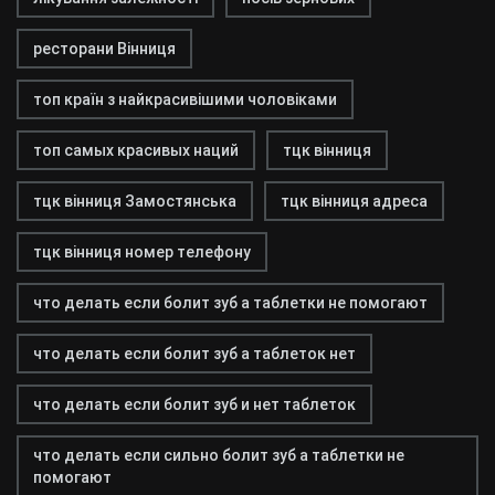
ресторани Вінниця
топ країн з найкрасивішими чоловіками
топ самых красивых наций
тцк вінниця
тцк вінниця Замостянська
тцк вінниця адреса
тцк вінниця номер телефону
что делать если болит зуб а таблетки не помогают
что делать если болит зуб а таблеток нет
что делать если болит зуб и нет таблеток
что делать если сильно болит зуб а таблетки не
помогают