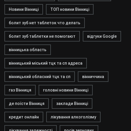
Новини Вінниці
ТОП новини Вінниці
болит зуб нет таблеток что делать
болит зуб таблетки не помогают
відгуки Google
вінницька область
вінницький міський тцк та сп адреса
вінницький обласний тцк та сп
вінниччина
газ Вінниця
головні новини Вінниці
де поїсти Вінниця
заклади Вінниці
кредит онлайн
лікування алкоголізму
лікування залежності
посів зернових