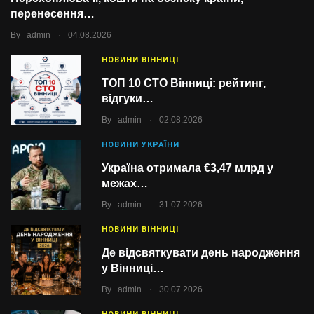
перенесення…
.
By
admin
04.08.2026
НОВИНИ ВІННИЦІ
ТОП 10 СТО Вінниці: рейтинг,
відгуки…
.
By
admin
02.08.2026
НОВИНИ УКРАЇНИ
Україна отримала €3,47 млрд у
межах…
.
By
admin
31.07.2026
НОВИНИ ВІННИЦІ
Де відсвяткувати день народження
у Вінниці…
.
By
admin
30.07.2026