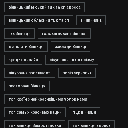
вінницький міський тцк та сп адреса
вінницький обласний тцк та сп
вінниччина
газ Вінниця
головні новини Вінниці
де поїсти Вінниця
заклади Вінниці
кредит онлайн
лікування алкоголізму
лікування залежності
посів зернових
ресторани Вінниця
топ країн з найкрасивішими чоловіками
топ самых красивых наций
тцк вінниця
тцк вінниця Замостянська
тцк вінниця адреса