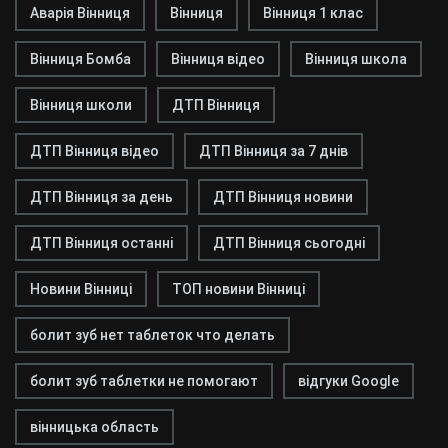
Аварія Вінниця
Вінниця
Вінниця 1 клас
Вінниця Бомба
Вінниця відео
Вінниця школа
Вінниця школи
ДТП Вінниця
ДТП Вінниця відео
ДТП Вінниця за 7 днів
ДТП Вінниця за день
ДТП Вінниця новини
ДТП Вінниця останні
ДТП Вінниця сьогодні
Новини Вінниці
ТОП новини Вінниці
болит зуб нет таблеток что делать
болит зуб таблетки не помогают
відгуки Google
вінницька область