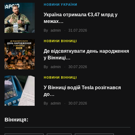
НОВИНИ УКРАЇНИ
Україна отримала €3,47 млрд у
межах…
.
By
admin
31.07.2026
НОВИНИ ВІННИЦІ
Де відсвяткувати день народження
у Вінниці…
.
By
admin
30.07.2026
НОВИНИ ВІННИЦІ
У Вінниці водій Tesla розігнався
до…
.
By
admin
30.07.2026
Вінниця: