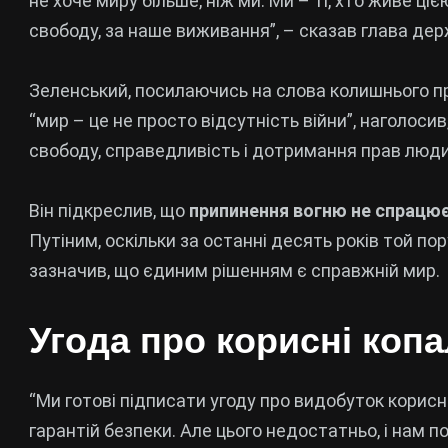
не хоче миру більше, ніж ми. Ми – ті, хто живе ці
свободу, за наше виживання”, – сказав глава дер
Зеленський, посилаючись на слова колишнього п
“мир – це не просто відсутність війни”, наголос
свободу, справедливість і дотримання прав люд
Він підкреслив, що
припинення вогню не спрацю
Путіним, оскільки за останні десять років той по
зазначив, що єдиним рішенням є справжній мир.
Угода про корисні коп
“Ми готові підписати угоду про видобуток корисн
гарантій безпеки. Але цього недостатньо, і нам п