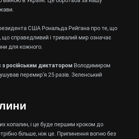
єю війною в Україні. Це боротьба за нашу
жави.
резидента США Рональда Рейгана про те, що
ив, що справедливий і тривалий мир означає
ини для кожного.
є з російським диктатором
Володимиром
рушував перемир’я 25 разів. Зеленський
алини
их копалин, і це буде першим кроком до
отрібно більше, ніж це. Припинення вогню без