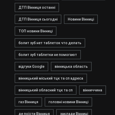
ДТП Вінниця останні
ДТП Вінниця сьогодні
Новини Вінниці
ТОП новини Вінниці
болит зуб нет таблеток что делать
болит зуб таблетки не помогают
відгуки Google
вінницька область
вінницький міський тцк та сп адреса
вінницький обласний тцк та сп
вінниччина
газ Вінниця
головні новини Вінниці
де поїсти Вінниця
заклади Вінниці