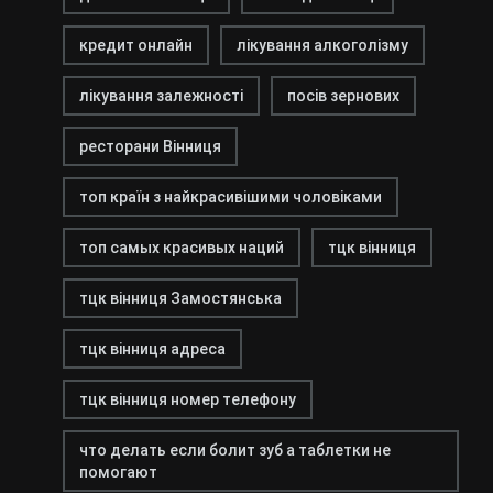
кредит онлайн
лікування алкоголізму
лікування залежності
посів зернових
ресторани Вінниця
топ країн з найкрасивішими чоловіками
топ самых красивых наций
тцк вінниця
тцк вінниця Замостянська
тцк вінниця адреса
тцк вінниця номер телефону
что делать если болит зуб а таблетки не
помогают