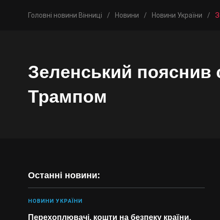
Головні новини Вінниці
/
Новини
/
Новини України
/
З
Зеленський пояснив с
Трампом
Останні новини:
НОВИНИ УКРАЇНИ
Перехоплювачі, кошти на безпеку країни,