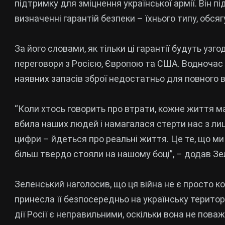
підтримку для зміцнення української армії. Він 
визначенні гарантій безпеки – їхнього типу, обсяг
За його словами, як тільки ці гарантії будуть уз
переговори з Росією, Європою та США. Водночас в
наявних запасів зброї недостатньо для повного в
“Коли хтось говорить про втрати, кожне життя ма
вбила наших людей і намагалася стерти нас з лиц
цифри – йдеться про реальні життя. Це те, що ми
більш твердо стояли на нашому боці”, – додав Зе
Зеленський наголосив, що ця війна не є просто к
принесла її безпосередньо на українську територ
дії Росії є неправильними, оскільки вона не поваж