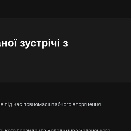
ої зустрічі з
ів під час повномасштабного вторгнення
ського президента Володимира Зеленського.