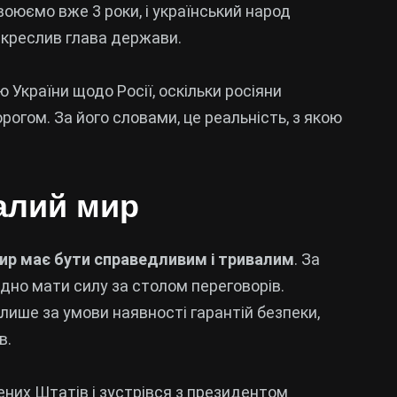
воюємо вже 3 роки, і український народ
дкреслив глава держави.
 України щодо Росії, оскільки росіяни
рогом. За його словами, це реальність, з якою
алий мир
 мир має бути справедливим і тривалим
. За
ідно мати силу за столом переговорів.
ише за умови наявності гарантій безпеки,
в.
ених Штатів і зустрівся з президентом