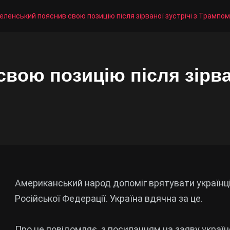
еленський пояснив свою позицію після зірваної зустрічі з Трампом
вою позицію після зірван
Американський народ допоміг врятувати українц
Російської Федерації. Україна вдячна за це.
Про це повідомляє з посиланням на
заяву
україн