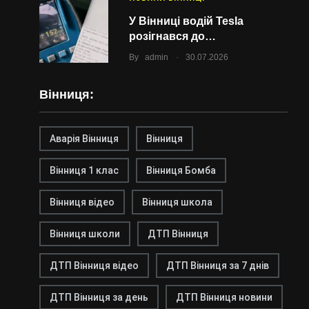
У Вінниці водій Tesla
розігнався до…
.
By
admin
30.07.2026
Вінниця:
Аварія Вінниця
Вінниця
Вінниця 1 клас
Вінниця Бомба
Вінниця відео
Вінниця школа
Вінниця школи
ДТП Вінниця
ДТП Вінниця відео
ДТП Вінниця за 7 днів
ДТП Вінниця за день
ДТП Вінниця новини