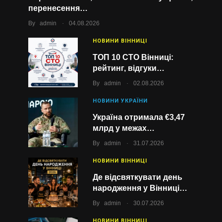
перенесення…
.
By
admin
04.08.2026
НОВИНИ ВІННИЦІ
ТОП 10 СТО Вінниці:
рейтинг, відгуки…
.
By
admin
02.08.2026
НОВИНИ УКРАЇНИ
Україна отримала €3,47
млрд у межах…
.
By
admin
31.07.2026
НОВИНИ ВІННИЦІ
Де відсвяткувати день
народження у Вінниці…
.
By
admin
30.07.2026
НОВИНИ ВІННИЦІ