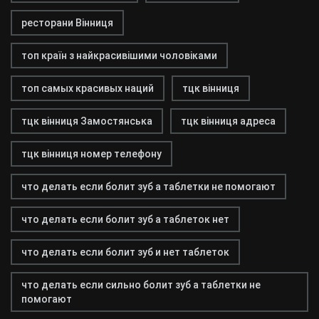
ресторани Вінниця
топ країн з найкрасивішими чоловіками
топ самых красивых наций
тцк вінниця
тцк вінниця Замостянська
тцк вінниця адреса
тцк вінниця номер телефону
что делать если болит зуб а таблетки не помогают
что делать если болит зуб а таблеток нет
что делать если болит зуб и нет таблеток
что делать если сильно болит зуб а таблетки не
помогают