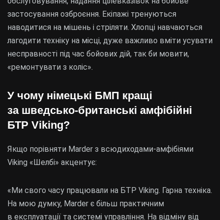
обслуговування, надання цілевказівок на бойове
застосування озброєння. Екіпажі тренуються
наводитися на мішень і стріляти. Хлопці навчаються
лагодити техніку на місці, дуже важливо вміти усувати
несправності під час бойових дій, так би мовити,
«ремонтувати з коліс».
У чому німецькі БМП кращі
за шведсько-британські амфібійні
БТР Viking?
Якщо порівняти Marder з всюдиходами-амфібіями
Viking «Шелбі» акцентує:
«Ми свого часу працювали на БТР Viking. Гарна техніка.
На мою думку, Marder є більш практичним
в експлуатації та системі управління. На відміну від