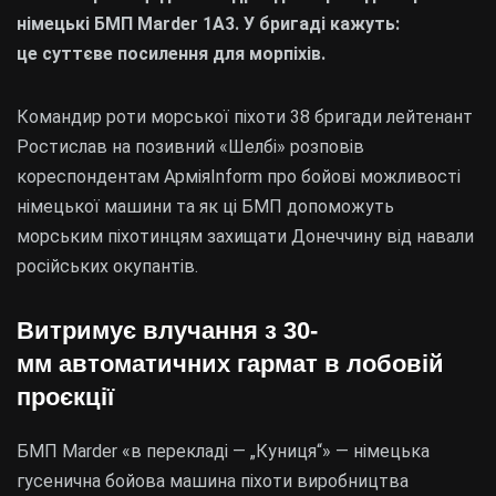
німецькі БМП Marder 1A3. У бригаді кажуть:
це суттєве посилення для морпіхів.
Командир роти морської піхоти 38 бригади лейтенант
Ростислав на позивний «Шелбі» розповів
кореспондентам АрміяInform про бойові можливості
німецької машини та як ці БМП допоможуть
морським піхотинцям захищати Донеччину від навали
російських окупантів.
Витримує влучання з 30-
мм автоматичних гармат в лобовій
проєкції
БМП Marder «в перекладі — „Куниця“» — німецька
гусенична бойова машина піхоти виробництва