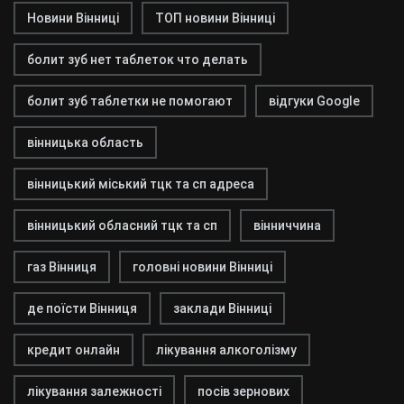
Новини Вінниці
ТОП новини Вінниці
болит зуб нет таблеток что делать
болит зуб таблетки не помогают
відгуки Google
вінницька область
вінницький міський тцк та сп адреса
вінницький обласний тцк та сп
вінниччина
газ Вінниця
головні новини Вінниці
де поїсти Вінниця
заклади Вінниці
кредит онлайн
лікування алкоголізму
лікування залежності
посів зернових