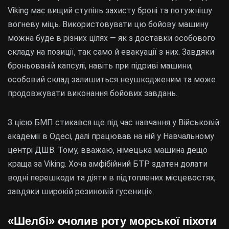
Viking має вищий ступінь захисту броні та потужнішу
вогневу міць. Використовувати цю бойову машину
можна буде в різних цілях — як з доставки особового
складу на позиції, так само й евакуації з них. Завдяки
броньованій капсулі, навіть при підриві машини,
особовий склад залишиться неушкодженим та може
продовжувати виконання бойових завдань.
З цією БМП стикався ще під час навчання у Військовій
академії в Одесі, далі працював на ній у Навчальному
центрі ДШВ. Тому, вважаю, німецька машина дещо
краща за Viking. Хоча амфібійний БТР здатен долати
водні перешкоди та діяти в підтоплених місцевостях,
завдяки широкій резиновій гусениці».
«Шелбі» очолив роту морської піхоти