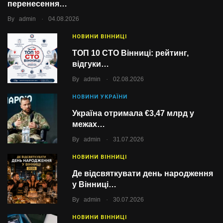
перенесення…
.
By
admin
04.08.2026
НОВИНИ ВІННИЦІ
ТОП 10 СТО Вінниці: рейтинг,
відгуки…
.
By
admin
02.08.2026
НОВИНИ УКРАЇНИ
Україна отримала €3,47 млрд у
межах…
.
By
admin
31.07.2026
НОВИНИ ВІННИЦІ
Де відсвяткувати день народження
у Вінниці…
.
By
admin
30.07.2026
НОВИНИ ВІННИЦІ