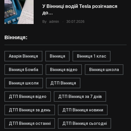
У Вінниці водій Tesla розігнався
до…
.
By
admin
30.07.2026
Вінниця:
Аварія Вінниця
Вінниця
Вінниця 1 клас
Вінниця Бомба
Вінниця відео
Вінниця школа
Вінниця школи
ДТП Вінниця
ДТП Вінниця відео
ДТП Вінниця за 7 днів
ДТП Вінниця за день
ДТП Вінниця новини
ДТП Вінниця останні
ДТП Вінниця сьогодні