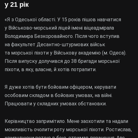
у 21 рік
«Я з Одеської області. У 15 років пішов навчатися
у Військово-морський ліцей імені віцеадмірала
Володимира Безкоровайного. Після чого вступив
на факультет Десантно-штурмових військ
та морської піхоти у Військову академію (м. Одеса).
Після випуску долучився до 38 бригади морської
піхоти, в яку, власне, й хотів потрапити.
Я дуже хотів бути бойовим офіцером, керувати
особовим складом в бойових умовах, на війні.
Працювати у складних умовах обстановки.
Керівництво запримітило. Мене заохотили та надали
можливість очолити роту морської піхоти. Ростислав,
командуючи ротою в бою, отримав поранення. Але