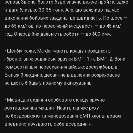
основі. Звісно, болото буде значно важче пройти, адже
її вага близько 30-35 тонн. Але, що важливо під час
виконання бойових завдань, це швидкість. По шосе —
до 65 км/год, по пересіченій місцевості — до 45 км/
год. Операційна дальність роботи — до 600 км».
«Шелбі» каже, Marder мають кращу прохідність
і броню, аніж радянські зразки БМП-1 та БМП-2. Вони
комфортні для пересування військовослужбовців.
Екіпаж 3 людини, десантне відділення розраховане
на шість бійців у повному екіпіруванні.
«Місця для сидіння особового складу зручно
розташовані в машині. Навіть під час руху
по бездоріжжю та маневруванні БМП хлопці доволі
впевнено почувають себе всередині».