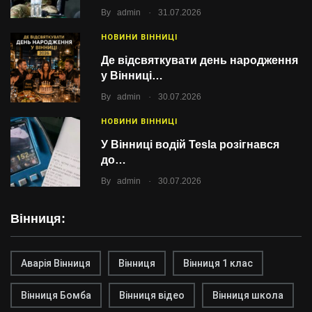
.
By
admin
31.07.2026
НОВИНИ ВІННИЦІ
Де відсвяткувати день народження
у Вінниці…
.
By
admin
30.07.2026
НОВИНИ ВІННИЦІ
У Вінниці водій Tesla розігнався
до…
.
By
admin
30.07.2026
Вінниця:
Аварія Вінниця
Вінниця
Вінниця 1 клас
Вінниця Бомба
Вінниця відео
Вінниця школа