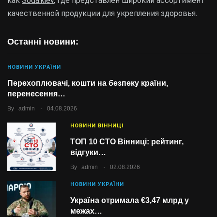
как
Soda.kiev
, где представлен широкий ассортимент
качественной продукции для укрепления здоровья.
Останні новини:
НОВИНИ УКРАЇНИ
Перехоплювачі, кошти на безпеку країни,
перенесення…
.
By
admin
04.08.2026
НОВИНИ ВІННИЦІ
ТОП 10 СТО Вінниці: рейтинг,
відгуки…
.
By
admin
02.08.2026
НОВИНИ УКРАЇНИ
Україна отримала €3,47 млрд у
межах…