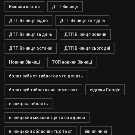
Вінниця школи
ДТП Вінниця
ДТП Вінниця відео
ДТП Вінниця за 7 днів
ДТП Вінниця за день
ДТП Вінниця новини
ДТП Вінниця останні
ДТП Вінниця сьогодні
Новини Вінниці
ТОП новини Вінниці
болит зуб нет таблеток что делать
болит зуб таблетки не помогают
відгуки Google
вінницька область
вінницький міський тцк та сп адреса
вінницький обласний тцк та сп
вінниччина