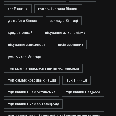
газ Вінниця
головні новини Вінниці
де поїсти Вінниця
заклади Вінниці
кредит онлайн
лікування алкоголізму
лікування залежності
посів зернових
ресторани Вінниця
топ країн з найкрасивішими чоловіками
топ самых красивых наций
тцк вінниця
тцк вінниця Замостянська
тцк вінниця адреса
тцк вінниця номер телефону
что делать если болит зуб а таблетки не помогают