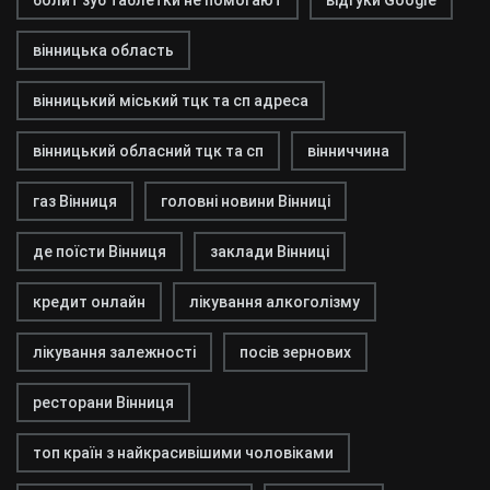
болит зуб таблетки не помогают
відгуки Google
вінницька область
вінницький міський тцк та сп адреса
вінницький обласний тцк та сп
вінниччина
газ Вінниця
головні новини Вінниці
де поїсти Вінниця
заклади Вінниці
кредит онлайн
лікування алкоголізму
лікування залежності
посів зернових
ресторани Вінниця
топ країн з найкрасивішими чоловіками