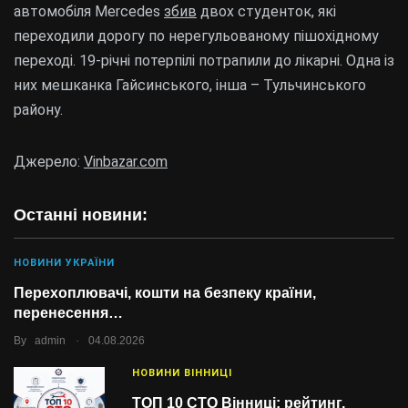
автомобіля Mercedes
збив
двох студенток, які
переходили дорогу по нерегульованому пішохідному
переході. 19-річні потерпілі потрапили до лікарні. Одна із
них мешканка Гайсинського, інша – Тульчинського
району.
Джерело:
Vinbazar.com
Останні новини:
НОВИНИ УКРАЇНИ
Перехоплювачі, кошти на безпеку країни,
перенесення…
.
By
admin
04.08.2026
НОВИНИ ВІННИЦІ
ТОП 10 СТО Вінниці: рейтинг,