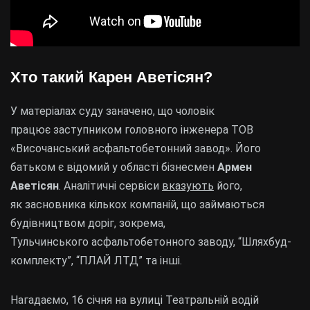
Хто такий Карен Аветісян?
У матеріалах суду заначено, що чоловік
працює заступником головного інженера ТОВ
«Височанський асфальтобетонний завод». Його
батьком є відомий у області бізнесмен
Армен
Аветісян
. Аналітичні сервіси
вказують
його,
як
засновника кількох компаній, що займаються
будівництвом доріг, зокрема,
Тульчинського асфальтобетонного заводу, “Шляхбуд-
комплекту”, “ПЛАЙ ЛТД” та інші.
Нагадаємо, 16 січня на вулиці Театральній водій