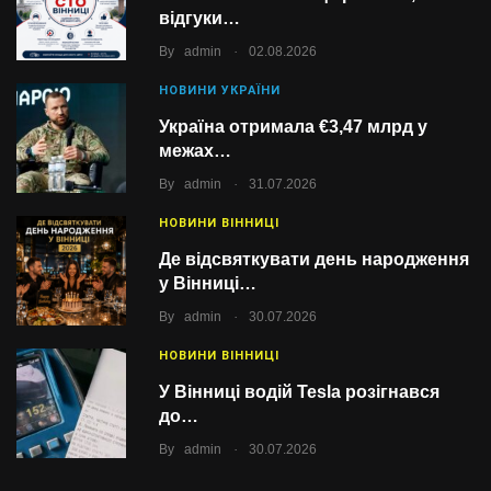
відгуки…
.
By
admin
02.08.2026
НОВИНИ УКРАЇНИ
Україна отримала €3,47 млрд у
межах…
.
By
admin
31.07.2026
НОВИНИ ВІННИЦІ
Де відсвяткувати день народження
у Вінниці…
.
By
admin
30.07.2026
НОВИНИ ВІННИЦІ
У Вінниці водій Tesla розігнався
до…
.
By
admin
30.07.2026