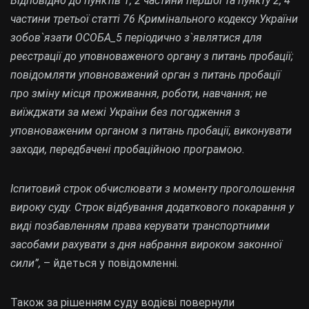
Відповідно до пунктів 1, 2 частини першої та пункту 2, 4
частини третьої статті 76 Кримінального кодексу України
зобов`язати ОСОБА_5 періодично з`являтися дл
я
реєстрації до уповноваженого органу з питань пробації;
повідомляти уповноважений орган з питань пробації
про зміну місця проживання, роботи, навчання; не
виїжджати за межі України без погодження з
уповноваженим органом з питань пробації, виконувати
заходи, передбачені пробаційною програмою.
Іспитовий строк обчислювати з моменту проголошення
вироку суду. Строк відбування додаткового покарання у
виді позбавленням права керувати транспортними
засобами рахувати з дня набрання вироком законної
сили”,
– йдеться у повідомленні.
Також за рішенням суду водієві повернули