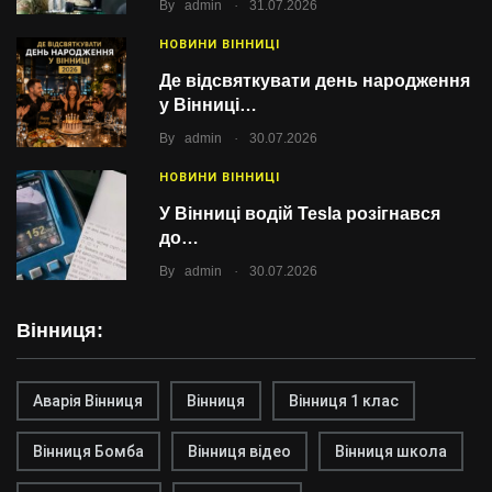
.
By
admin
31.07.2026
НОВИНИ ВІННИЦІ
Де відсвяткувати день народження
у Вінниці…
.
By
admin
30.07.2026
НОВИНИ ВІННИЦІ
У Вінниці водій Tesla розігнався
до…
.
By
admin
30.07.2026
Вінниця:
Аварія Вінниця
Вінниця
Вінниця 1 клас
Вінниця Бомба
Вінниця відео
Вінниця школа