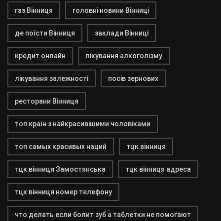
газ Вінниця
головні новини Вінниці
де поїсти Вінниця
заклади Вінниці
кредит онлайн
лікування алкоголізму
лікування залежності
посів зернових
ресторани Вінниця
топ країн з найкрасивішими чоловіками
топ самых красивых наций
тцк вінниця
тцк вінниця Замостянська
тцк вінниця адреса
тцк вінниця номер телефону
что делать если болит зуб а таблетки не помогают