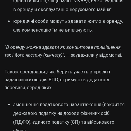
здавати житло, якщо мають КВЕД 68.20 “Надання
в оренду й експлуатацію нерухомого майна”.
юридичні особи можуть здавати житло в оренду,
але компенсацію їм не виплачують.
“В оренду можна здавати як все житлове приміщення,
так і його частину (кімнату)”
, — зауважили у відомстві.
Також орендодавці, які беруть участь в проєкті
надаючи житло для ВПО, отримують додаткові
переваги, серед яких:
зменшення податкового навантаження (покриття
державою податку на доходи фізичних осіб
(ПДФО), єдиного податку (ЄП) та військового
збору;