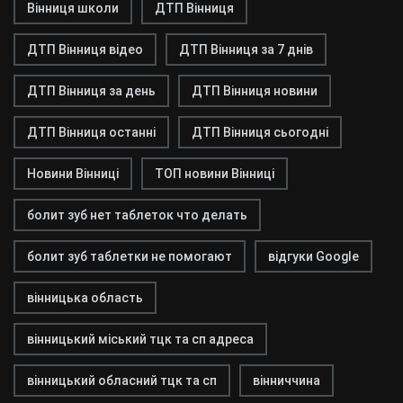
Вінниця школи
ДТП Вінниця
ДТП Вінниця відео
ДТП Вінниця за 7 днів
ДТП Вінниця за день
ДТП Вінниця новини
ДТП Вінниця останні
ДТП Вінниця сьогодні
Новини Вінниці
ТОП новини Вінниці
болит зуб нет таблеток что делать
болит зуб таблетки не помогают
відгуки Google
вінницька область
вінницький міський тцк та сп адреса
вінницький обласний тцк та сп
вінниччина