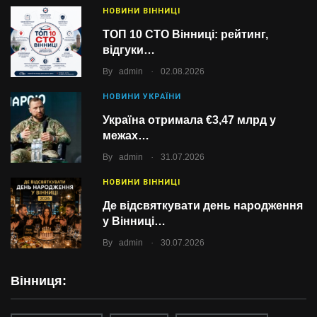
НОВИНИ ВІННИЦІ
ТОП 10 СТО Вінниці: рейтинг,
відгуки…
.
By
admin
02.08.2026
НОВИНИ УКРАЇНИ
Україна отримала €3,47 млрд у
межах…
.
By
admin
31.07.2026
НОВИНИ ВІННИЦІ
Де відсвяткувати день народження
у Вінниці…
.
By
admin
30.07.2026
Вінниця: