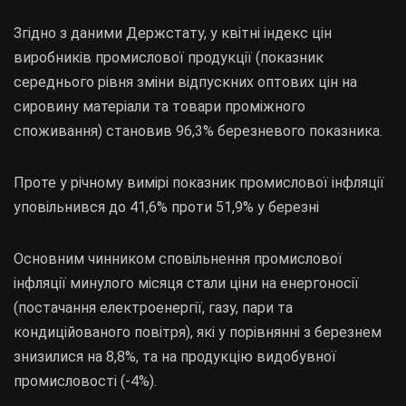
Згідно з даними Держстату, у квітні індекс цін
виробників промислової продукції (показник
середнього рівня зміни відпускних оптових цін на
сировину матеріали та товари проміжного
споживання) становив 96,3% березневого показника.
Проте у річному вимірі показник промислової інфляції
уповільнився до 41,6% проти 51,9% у березні
Основним чинником сповільнення промислової
інфляції минулого місяця стали ціни на енергоносії
(постачання електроенергії, газу, пари та
кондиційованого повітря), які у порівнянні з березнем
знизилися на 8,8%, та на продукцію видобувної
промисловості (-4%).