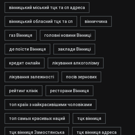
вінницький міський тцк та сп адреса
вінницький обласний тцк та сп
вінниччина
газ Вінниця
головні новини Вінниці
де поїсти Вінниця
заклади Вінниці
кредит онлайн
лікування алкоголізму
лікування залежності
посів зернових
рейтинг клінік
ресторани Вінниця
топ країн з найкрасивішими чоловіками
топ самых красивых наций
тцк вінниця
тцк вінниця Замостянська
тцк вінниця адреса