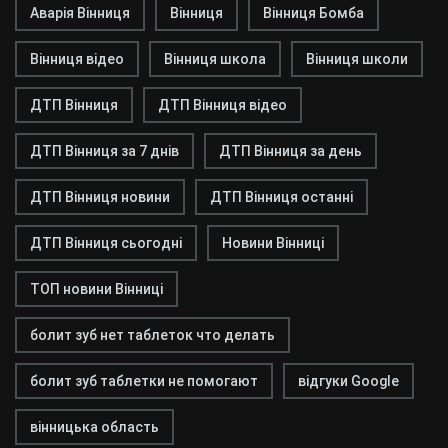
Аварія Вінниця
Вінниця
Вінниця Бомба
Вінниця відео
Вінниця школа
Вінниця школи
ДТП Вінниця
ДТП Вінниця відео
ДТП Вінниця за 7 днів
ДТП Вінниця за день
ДТП Вінниця новини
ДТП Вінниця останні
ДТП Вінниця сьогодні
Новини Вінниці
ТОП новини Вінниці
болит зуб нет таблеток что делать
болит зуб таблетки не помогают
відгуки Google
вінницька область