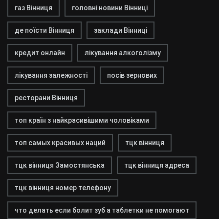
газ Вінниця
головні новини Вінниці
де поїсти Вінниця
заклади Вінниці
кредит онлайн
лікування алкоголізму
лікування залежності
посів зернових
ресторани Вінниця
топ країн з найкрасивішими чоловіками
топ самых красивых наций
тцк вінниця
тцк вінниця Замостянська
тцк вінниця адреса
тцк вінниця номер телефону
что делать если болит зуб а таблетки не помогают