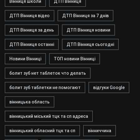
Вінниця школи
ДТП Вінниця
ДТП Вінниця відео
ДТП Вінниця за 7 днів
ДТП Вінниця за день
ДТП Вінниця новини
ДТП Вінниця останні
ДТП Вінниця сьогодні
Новини Вінниці
ТОП новини Вінниці
болит зуб нет таблеток что делать
болит зуб таблетки не помогают
відгуки Google
вінницька область
вінницький міський тцк та сп адреса
вінницький обласний тцк та сп
вінниччина