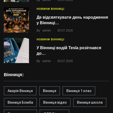
By
admin
31.07.2026
НОВИНИ ВІННИЦІ
Де відсвяткувати день народження
у Вінниці…
.
By
admin
30.07.2026
НОВИНИ ВІННИЦІ
У Вінниці водій Tesla розігнався
до…
.
By
admin
30.07.2026
Вінниця:
Аварія Вінниця
Вінниця
Вінниця 1 клас
Вінниця Бомба
Вінниця відео
Вінниця школа