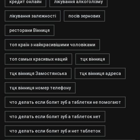
кредит онлайн
лікування алкоголізму
лікування залежності
посів зернових
ресторани Вінниця
топ країн з найкрасивішими чоловіками
топ самых красивых наций
тцк вінниця
тцк вінниця Замостянська
тцк вінниця адреса
тцк вінниця номер телефону
что делать если болит зуб а таблетки не помогают
что делать если болит зуб а таблеток нет
что делать если болит зуб и нет таблеток