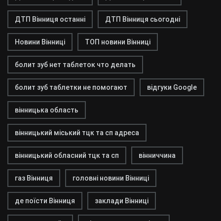
ДТП Вінниця останні
ДТП Вінниця сьогодні
Новини Вінниці
ТОП новини Вінниці
болит зуб нет таблеток что делать
болит зуб таблетки не помогают
відгуки Google
вінницька область
вінницький міський тцк та сп адреса
вінницький обласний тцк та сп
вінниччина
газ Вінниця
головні новини Вінниці
де поїсти Вінниця
заклади Вінниці