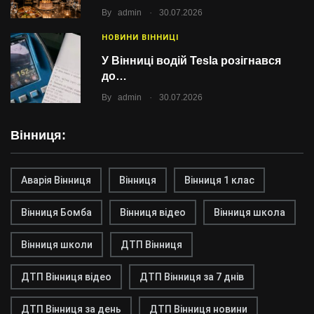
.
By
admin
30.07.2026
НОВИНИ ВІННИЦІ
У Вінниці водій Tesla розігнався
до…
.
By
admin
30.07.2026
Вінниця:
Аварія Вінниця
Вінниця
Вінниця 1 клас
Вінниця Бомба
Вінниця відео
Вінниця школа
Вінниця школи
ДТП Вінниця
ДТП Вінниця відео
ДТП Вінниця за 7 днів
ДТП Вінниця за день
ДТП Вінниця новини