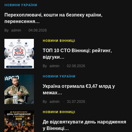
НОВИНИ УКРАЇНИ
Перехоплювачі, кошти на безпеку країни,
перенесення…
.
By
admin
04.08.2026
НОВИНИ ВІННИЦІ
ТОП 10 СТО Вінниці: рейтинг,
відгуки…
.
By
admin
02.08.2026
НОВИНИ УКРАЇНИ
Україна отримала €3,47 млрд у
межах…
.
By
admin
31.07.2026
НОВИНИ ВІННИЦІ
Де відсвяткувати день народження
у Вінниці…