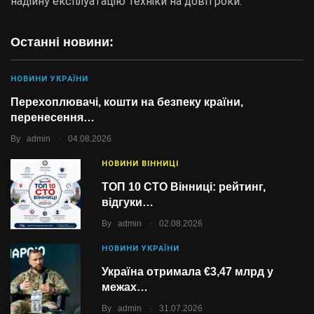
надійну експлуатацію техніки на довгі роки.
Останні новини:
НОВИНИ УКРАЇНИ
Перехоплювачі, кошти на безпеку країни,
перенесення…
.
By
admin
04.08.2026
НОВИНИ ВІННИЦІ
ТОП 10 СТО Вінниці: рейтинг,
відгуки…
.
By
admin
02.08.2026
НОВИНИ УКРАЇНИ
Україна отримала €3,47 млрд у
межах…
.
By
admin
31.07.2026