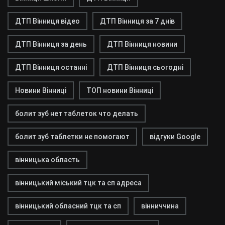
ДТП Вінниця відео
ДТП Вінниця за 7 днів
ДТП Вінниця за день
ДТП Вінниця новини
ДТП Вінниця останні
ДТП Вінниця сьогодні
Новини Вінниці
ТОП новини Вінниці
болит зуб нет таблеток что делать
болит зуб таблетки не помогают
відгуки Google
вінницька область
вінницький міський тцк та сп адреса
вінницький обласний тцк та сп
вінниччина