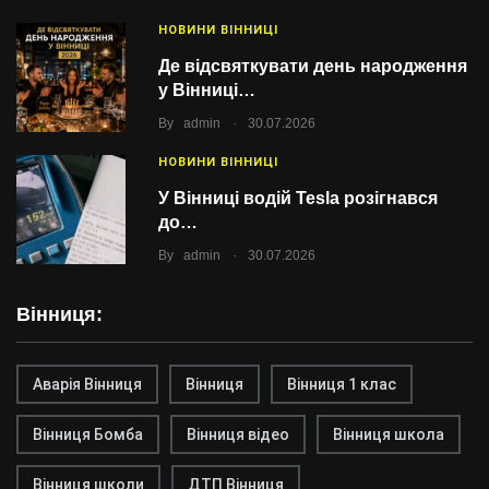
НОВИНИ ВІННИЦІ
Де відсвяткувати день народження
у Вінниці…
.
By
admin
30.07.2026
НОВИНИ ВІННИЦІ
У Вінниці водій Tesla розігнався
до…
.
By
admin
30.07.2026
Вінниця:
Аварія Вінниця
Вінниця
Вінниця 1 клас
Вінниця Бомба
Вінниця відео
Вінниця школа
Вінниця школи
ДТП Вінниця