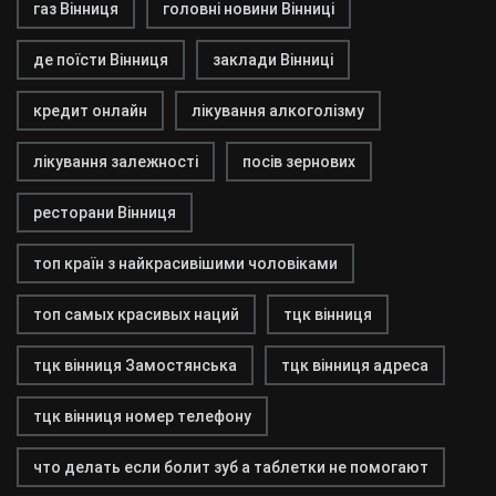
газ Вінниця
головні новини Вінниці
де поїсти Вінниця
заклади Вінниці
кредит онлайн
лікування алкоголізму
лікування залежності
посів зернових
ресторани Вінниця
топ країн з найкрасивішими чоловіками
топ самых красивых наций
тцк вінниця
тцк вінниця Замостянська
тцк вінниця адреса
тцк вінниця номер телефону
что делать если болит зуб а таблетки не помогают