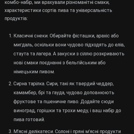
комбо-набір, ми врахували різноманітні смаки,
характеристики сортів пива та універсальність
продуктів:
Класичні снеки. Обирайте фісташки, арахіс або
мигдаль, оскільки вони чудово підходять до елів,
стаута та лагера. А закуски з сіллю розкривають
нові смаки поєднанні з бельгійським або
німецьким пивом.
Сирна тарілка. Сири, такі як твердий чеддер,
камамбер, брі та гауда, чудово доповнюють
фруктове та пшеничне пиво. Додайте сюди
виноград, горішки та трохи меду, і ваш набір до
пива готовий.
М’ясні делікатеси. Солоні і пряні м’ясні продукти