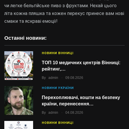
чи легке бельгійське пиво з фруктами. Нехай цього
літа кожна пляшка та кожен перекус принесе вам нові
смаки та яскраві емоції!
Останні новини:
НОВИНИ ВІННИЦІ
ТОП 10 медичних центрів Вінниці:
рейтинг,…
.
By
admin
09.08.2026
НОВИНИ УКРАЇНИ
Перехоплювачі, кошти на безпеку
країни, перенесення…
.
By
admin
04.08.2026
НОВИНИ ВІННИЦІ