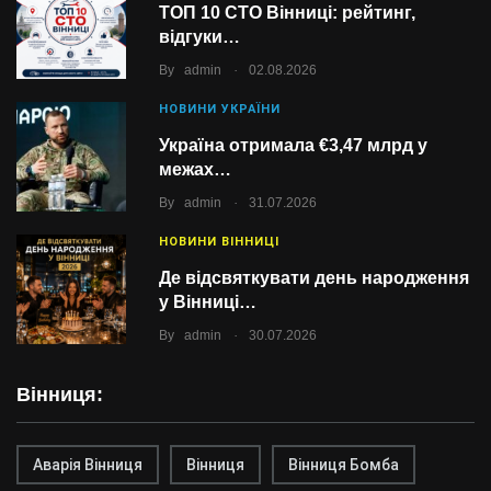
ТОП 10 СТО Вінниці: рейтинг,
відгуки…
.
By
admin
02.08.2026
НОВИНИ УКРАЇНИ
Україна отримала €3,47 млрд у
межах…
.
By
admin
31.07.2026
НОВИНИ ВІННИЦІ
Де відсвяткувати день народження
у Вінниці…
.
By
admin
30.07.2026
Вінниця:
Аварія Вінниця
Вінниця
Вінниця Бомба