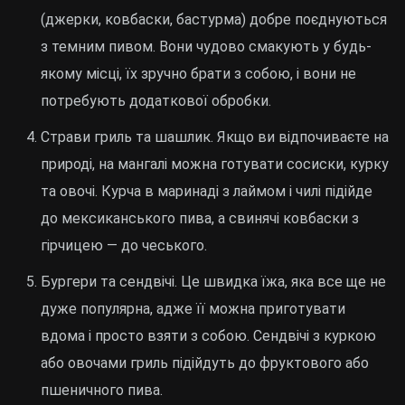
(джерки, ковбаски, бастурма) добре поєднуються
з темним пивом. Вони чудово смакують у будь-
якому місці, їх зручно брати з собою, і вони не
потребують додаткової обробки.
Страви гриль та шашлик. Якщо ви відпочиваєте на
природі, на мангалі можна готувати сосиски, курку
та овочі. Курча в маринаді з лаймом і чилі підійде
до мексиканського пива, а свинячі ковбаски з
гірчицею — до чеського.
Бургери та сендвічі. Це швидка їжа, яка все ще не
дуже популярна, адже її можна приготувати
вдома і просто взяти з собою. Сендвічі з куркою
або овочами гриль підійдуть до фруктового або
пшеничного пива.