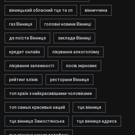
вінницький обласний тцк та сп
вінниччина
газ Вінниця
головні новини Вінниці
де поїсти Вінниця
заклади Вінниці
кредит онлайн
лікування алкоголізму
лікування залежності
посів зернових
рейтинг клінік
ресторани Вінниця
топ країн з найкрасивішими чоловіками
топ самых красивых наций
тцк вінниця
тцк вінниця Замостянська
тцк вінниця адреса