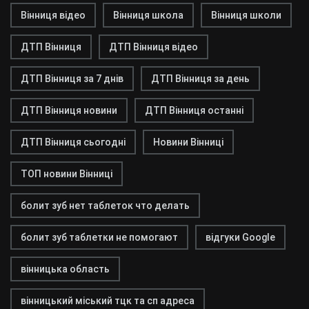
Вінниця відео
Вінниця школа
Вінниця школи
ДТП Вінниця
ДТП Вінниця відео
ДТП Вінниця за 7 днів
ДТП Вінниця за день
ДТП Вінниця новини
ДТП Вінниця останні
ДТП Вінниця сьогодні
Новини Вінниці
ТОП новини Вінниці
болит зуб нет таблеток что делать
болит зуб таблетки не помогают
відгуки Google
вінницька область
вінницький міський тцк та сп адреса