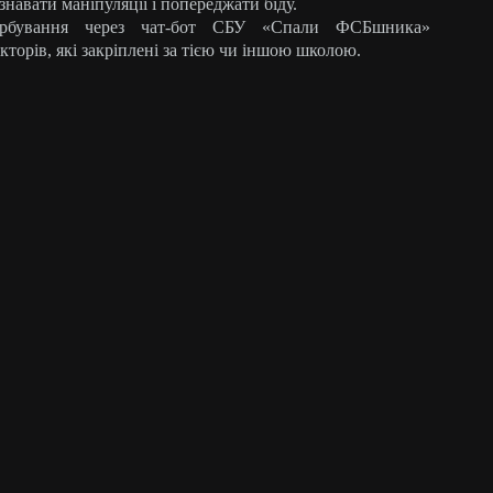
знавати маніпуляції і попереджати біду.
ербування через чат-бот СБУ «Спали ФСБшника»
торів, які закріплені за тією чи іншою школою.