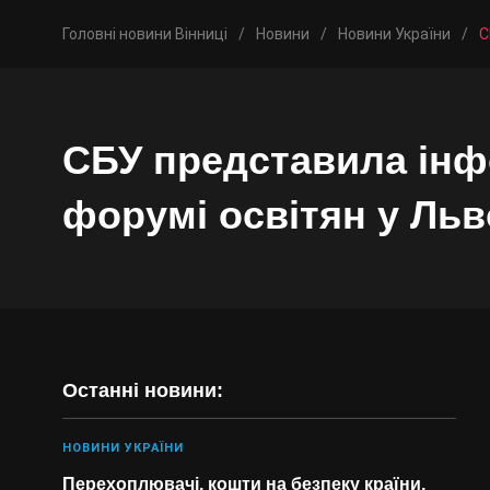
Головні новини Вінниці
/
Новини
/
Новини України
/
С
СБУ представила ін
форумі освітян у Льв
Останні новини:
НОВИНИ УКРАЇНИ
Перехоплювачі, кошти на безпеку країни,