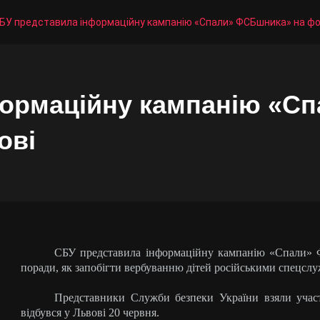
БУ представила інформаційну кампанію «Спали» ФСБшника» на фор
формаційну кампанію «С
ові
СБУ представила інформаційну кампанію «Спали» Ф
поради, як запобігти вербуванню дітей російськими спецсл
Представники Служби безпеки України взяли участ
відбувся у Львові 20 червня.