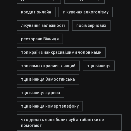
кредит онлайн
лікування алкоголізму
лікування залежності
посів зернових
ресторани Вінниця
топ країн з найкрасивішими чоловіками
топ самых красивых наций
тцк вінниця
тцк вінниця Замостянська
тцк вінниця адреса
тцк вінниця номер телефону
что делать если болит зуб а таблетки не
помогают