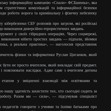
їнську інформаційну кампанію «Спали» ФСБшника», яка
м стратегічних комунікацій та інформаційної безпеки
тоди роботи ворога та кримінальну і фізичну небезпеку
у кібербезпеки СБУ розповів про загрози, які російські
 до виконання диверсійно-терористичних завдань.
трумент у своїх гібридних операціях. Через соцмережі,
а виконання нібито простих завдань — підпали, зйомки
тетика, а реальна практика», — наголосив представник
 вчитель фізики та інформатики Руслан Циганков, який
є бути не просто вчителем, який викладає свій предмет.
 і пояснювати наслідки. Адже саме з вчителем дитина
етапом у зміцненні взаємодії між освітянами та
 нашу здатність захистити тих, хто сьогодні сидить за
оботу. Разом ми — сила», — підсумував спеціаліст
 педагогів говорити з учнями та їхніми батьками про