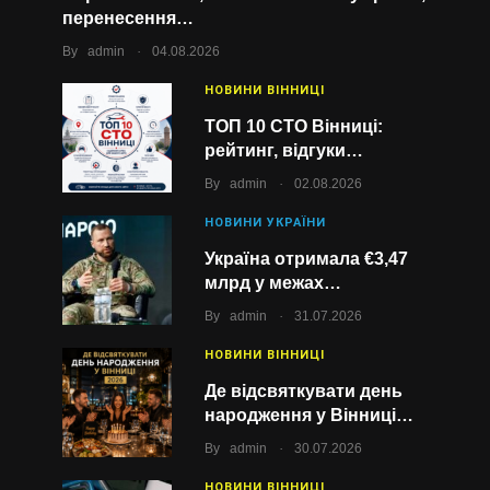
перенесення…
.
By
admin
04.08.2026
НОВИНИ ВІННИЦІ
ТОП 10 СТО Вінниці:
рейтинг, відгуки…
.
By
admin
02.08.2026
НОВИНИ УКРАЇНИ
Україна отримала €3,47
млрд у межах…
.
By
admin
31.07.2026
НОВИНИ ВІННИЦІ
Де відсвяткувати день
народження у Вінниці…
.
By
admin
30.07.2026
НОВИНИ ВІННИЦІ