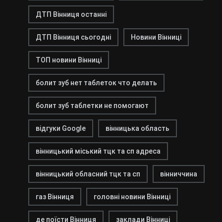
ДТП Вінниця останні
ДТП Вінниця сьогодні
Новини Вінниці
ТОП новини Вінниці
болит зуб нет таблеток что делать
болит зуб таблетки не помогают
відгуки Google
вінницька область
вінницький міський тцк та сп адреса
вінницький обласний тцк та сп
вінниччина
газ Вінниця
головні новини Вінниці
де поїсти Вінниця
заклади Вінниці