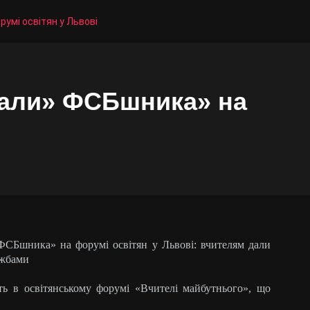
умі освітян у Львові
пали» ФСБшника» на
СБшника» на форумі освітян у Львові: вчителям дали
ужбами
ь в освітянському форумі «Вчителі майбутнього», що