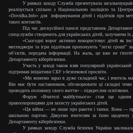
У рамках заходу Служба презентувала загальноукра
реалізується спільно з Національною поліцією та Центро
«Dovidka.Info» для
інформування дітей і підлітків про ме
таких контактів.
Під час дискусійної панелі представник
Департамент
спецслужби створюють для українських дітей, залучаючи їх
«Сьогодні ворог активно використовує дітей як інс
месенджери та ігри підліткам пропонують “легкі гроші” з
об’єктів, передача інформації. На жаль, це вже не гіпо
Департаменту кібербезпеки.
Участь у заході також взяв популярний український
підтримав ініціативи СБУ з безпекової просвіти.
«Ми живемо зараз в дуже складний час, і вчитель ма
Він має бути наставником, обговорювати ці складні теми
проводить половину свого життя» – підкреслив освітянин.
Форум «Вчителі майбутнього» став ще одним 
правоохоронцями для захисту українських дітей.
«Ця війна — не лише про ракети і танки. Вона — про
шкільною партою. Дякуємо вчителям за їхню щоденну р
Департаменту кібербезпеки.
У рамках заходу Служба безпеки України закликала