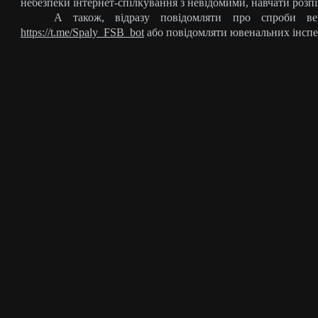
небезпеки інтернет-спілкування з невідомими, навчати розпі
А також, відразу повідомляти про спроби в
https://t.me/Spaly_FSB_bot
або повідомляти ювенальних інспек