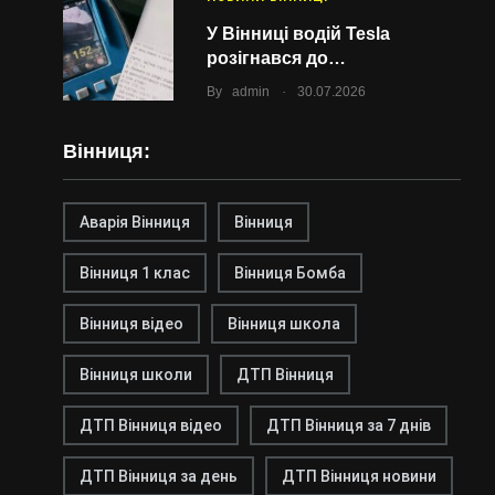
У Вінниці водій Tesla
розігнався до…
.
By
admin
30.07.2026
Вінниця:
Аварія Вінниця
Вінниця
Вінниця 1 клас
Вінниця Бомба
Вінниця відео
Вінниця школа
Вінниця школи
ДТП Вінниця
ДТП Вінниця відео
ДТП Вінниця за 7 днів
ДТП Вінниця за день
ДТП Вінниця новини