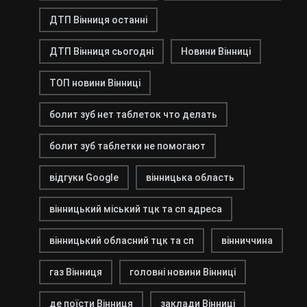
ДТП Вінниця останні
ДТП Вінниця сьогодні
Новини Вінниці
ТОП новини Вінниці
болит зуб нет таблеток что делать
болит зуб таблетки не помогают
відгуки Google
вінницька область
вінницький міський тцк та сп адреса
вінницький обласний тцк та сп
вінниччина
газ Вінниця
головні новини Вінниці
де поїсти Вінниця
заклади Вінниці