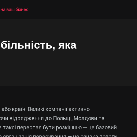
 на ваш бізнес
більність, яка
бо країн. Великі компанії активно
уючи відрядження до Польщі, Молдови та
е таксі перестає бути розкішшю — це базовий
 організація пересування — це ознака поваги