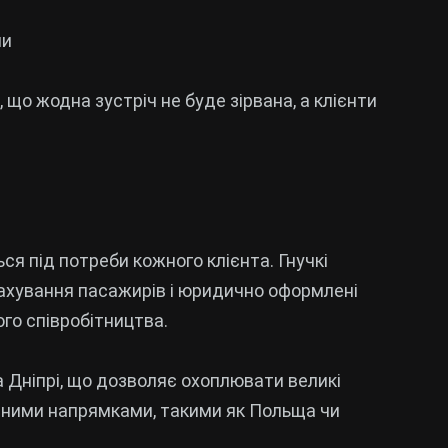
ми
що жодна зустріч не буде зірвана, а клієнти
ься під потреби кожного клієнта. Гнучкі
трахування пасажирів і юридично оформлені
го співробітництва.
та Дніпрі, що дозволяє охоплювати великі
земними напрямками, такими як Польща чи