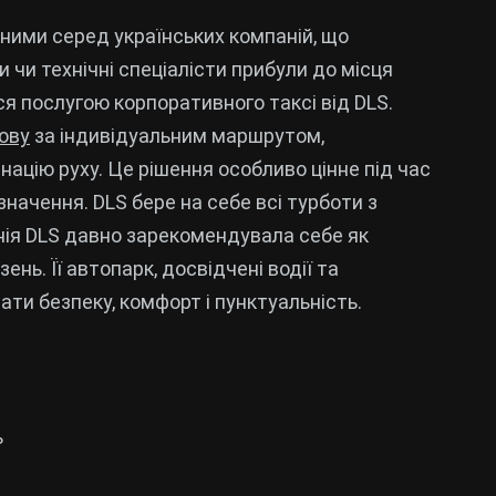
ними серед українських компаній, що
 чи технічні спеціалісти прибули до місця
ся послугою корпоративного таксі від DLS.
ову
за індивідуальним маршрутом,
ацію руху. Це рішення особливо цінне під час
начення. DLS бере на себе всі турботи з
анія DLS давно зарекомендувала себе як
нь. Її автопарк, досвідчені водії та
ти безпеку, комфорт і пунктуальність.
ь