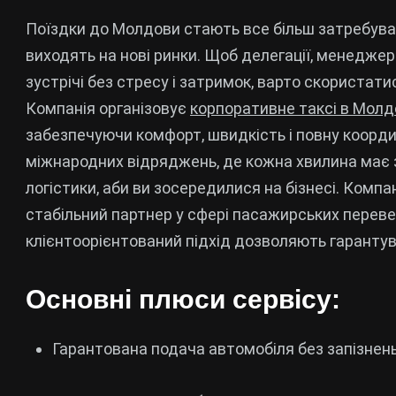
Поїздки до Молдови стають все більш затребува
виходять на нові ринки. Щоб делегації, менеджери
зустрічі без стресу і затримок, варто скористати
Компанія організовує
корпоративне таксі в Молд
забезпечуючи комфорт, швидкість і повну координ
міжнародних відряджень, де кожна хвилина має з
логістики, аби ви зосередилися на бізнесі. Комп
стабільний партнер у сфері пасажирських перевезе
клієнтоорієнтований підхід дозволяють гарантува
Основні плюси сервісу:
Гарантована подача автомобіля без запізнен