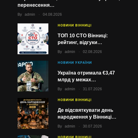
перенесення…
.
By
admin
04.08.2026
НОВИНИ ВІННИЦІ
ТОП 10 СТО Вінниці:
рейтинг, відгуки…
.
By
admin
02.08.2026
НОВИНИ УКРАЇНИ
Україна отримала €3,47
млрд у межах…
.
By
admin
31.07.2026
НОВИНИ ВІННИЦІ
Де відсвяткувати день
народження у Вінниці…
.
By
admin
30.07.2026
НОВИНИ ВІННИЦІ