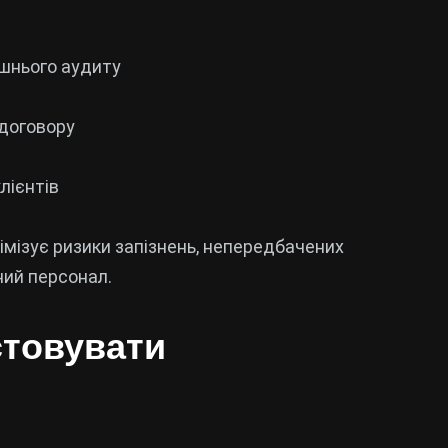
ішнього аудиту
 договору
лієнтів
інімізує ризики запізнень, непередбачених
ний персонал.
стовувати