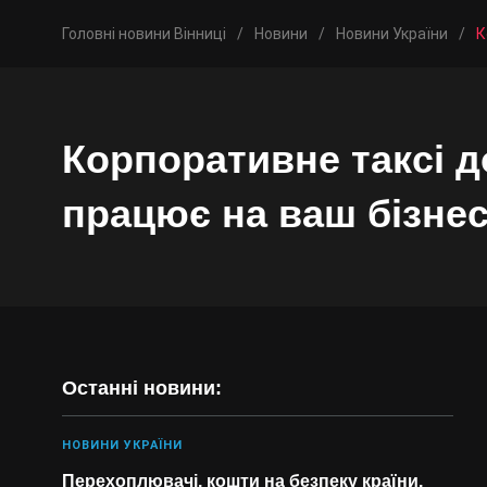
Головні новини Вінниці
/
Новини
/
Новини України
/
К
Корпоративне таксі д
працює на ваш бізне
Останні новини:
НОВИНИ УКРАЇНИ
Перехоплювачі, кошти на безпеку країни,