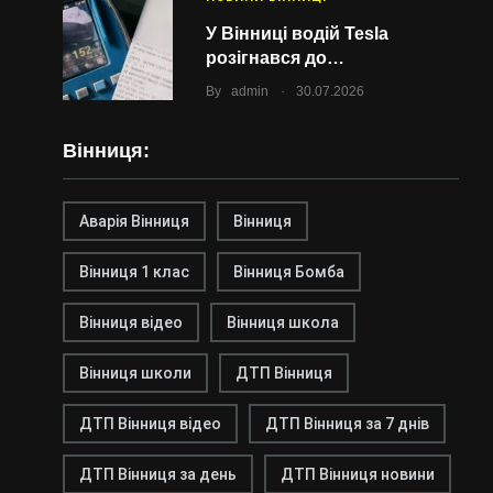
У Вінниці водій Tesla
розігнався до…
.
By
admin
30.07.2026
Вінниця:
Аварія Вінниця
Вінниця
Вінниця 1 клас
Вінниця Бомба
Вінниця відео
Вінниця школа
Вінниця школи
ДТП Вінниця
ДТП Вінниця відео
ДТП Вінниця за 7 днів
ДТП Вінниця за день
ДТП Вінниця новини