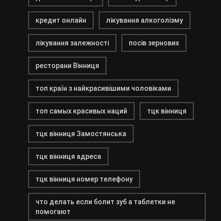
кредит онлайн
лікування алкоголізму
лікування залежності
посів зернових
ресторани Вінниця
топ країн з найкрасивішими чоловіками
топ самых красивых наций
тцк вінниця
тцк вінниця Замостянська
тцк вінниця адреса
тцк вінниця номер телефону
что делать если болит зуб а таблетки не
помогают