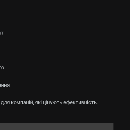
ат
то
ання
для компаній, які цінують ефективність.