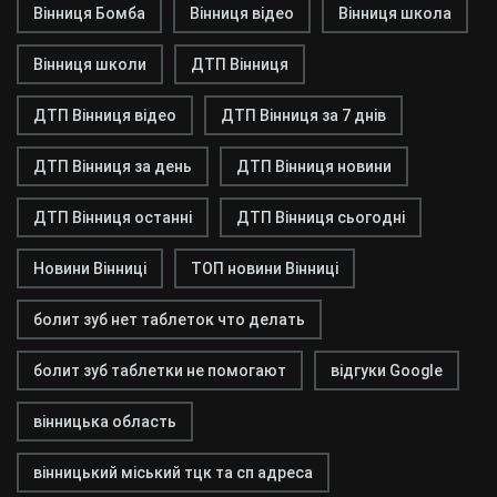
Вінниця Бомба
Вінниця відео
Вінниця школа
Вінниця школи
ДТП Вінниця
ДТП Вінниця відео
ДТП Вінниця за 7 днів
ДТП Вінниця за день
ДТП Вінниця новини
ДТП Вінниця останні
ДТП Вінниця сьогодні
Новини Вінниці
ТОП новини Вінниці
болит зуб нет таблеток что делать
болит зуб таблетки не помогают
відгуки Google
вінницька область
вінницький міський тцк та сп адреса