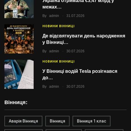
Україна отримала €3,47 млрд у
межах…
.
By
admin
31.07.2026
НОВИНИ ВІННИЦІ
Де відсвяткувати день народження
у Вінниці…
.
By
admin
30.07.2026
НОВИНИ ВІННИЦІ
У Вінниці водій Tesla розігнався
до…
.
By
admin
30.07.2026
Вінниця:
Аварія Вінниця
Вінниця
Вінниця 1 клас