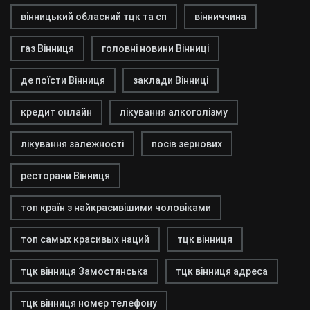
вінницький обласний тцк та сп
вінниччина
газ Вінниця
головні новини Вінниці
де поїсти Вінниця
заклади Вінниці
кредит онлайн
лікування алкоголізму
лікування залежності
посів зернових
ресторани Вінниця
топ країн з найкрасивішими чоловіками
топ самых красивых наций
тцк вінниця
тцк вінниця Замостянська
тцк вінниця адреса
тцк вінниця номер телефону