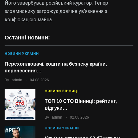
Його завербував російський куратор. Тепер
зловмиснику загрожує довічне ув’язнення з
конфіскацією майна.
Останні новини:
НОВИНИ УКРАЇНИ
Перехоплювачі, кошти на безпеку країни,
перенесення…
.
By
admin
04.08.2026
НОВИНИ ВІННИЦІ
ТОП 10 СТО Вінниці: рейтинг,
відгуки…
.
By
admin
02.08.2026
НОВИНИ УКРАЇНИ