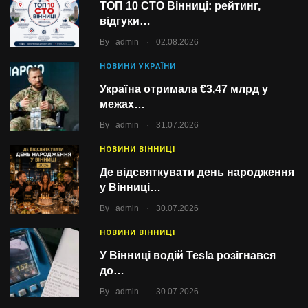
ТОП 10 СТО Вінниці: рейтинг,
відгуки…
.
By
admin
02.08.2026
НОВИНИ УКРАЇНИ
Україна отримала €3,47 млрд у
межах…
.
By
admin
31.07.2026
НОВИНИ ВІННИЦІ
Де відсвяткувати день народження
у Вінниці…
.
By
admin
30.07.2026
НОВИНИ ВІННИЦІ
У Вінниці водій Tesla розігнався
до…
.
By
admin
30.07.2026