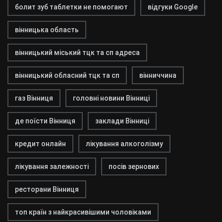
болит зуб таблетки не помогают
відгуки Google
вінницька область
вінницький міський тцк та сп адреса
вінницький обласний тцк та сп
вінниччина
газ Вінниця
головні новини Вінниці
де поїсти Вінниця
заклади Вінниці
кредит онлайн
лікування алкоголізму
лікування залежності
посів зернових
ресторани Вінниця
топ країн з найкрасивішими чоловіками