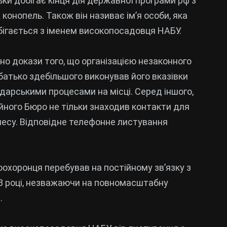
ьки добігає кінця дія державної програми рф з
онопель. Також він називає ім’я особи, яка
бігається з іменем високопосадовця НАБУ.
но докази того, що організацією незаконного
 батько здебільшого виконував його вказівки
дарськими процесами на місці. Серед іншого,
йного Бюро не тільки знаходив контакти для
ізнесу. Відповідне телефонне листування
оохоронця перебував на постійному зв’язку з
3 році, незважаючи на повномасштабну
.