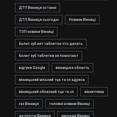
ДТП Вінниця останні
ДТП Вінниця сьогодні
Новини Вінниці
ТОП новини Вінниці
болит зуб нет таблеток что делать
болит зуб таблетки не помогают
відгуки Google
вінницька область
вінницький міський тцк та сп адреса
вінницький обласний тцк та сп
вінниччина
газ Вінниця
головні новини Вінниці
де поїсти Вінниця
заклади Вінниці