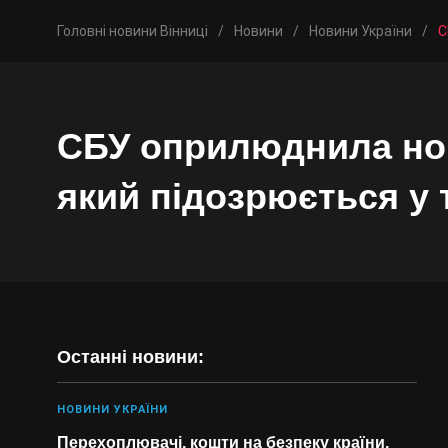
Головні новини Вінниці
/
Новини
/
Новини України
/
С
СБУ оприлюднила нов
який підозрюється у т
Останні новини:
НОВИНИ УКРАЇНИ
Перехоплювачі, кошти на безпеку країни,