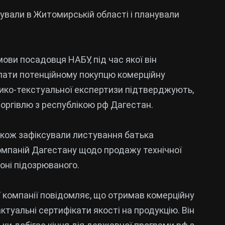
щували в Житомирській області і планували
ови посадовця НАБУ, під час якої він
слати потенційному покупцю комерційну
ико-текстуальної експертизи підтверджують,
торгівлю з республікою рф Дагестан.
акож зафіксували листування батька
омпаній Дагестану щодо продажу технічної
оні підозрюваного.
ої компанії повідомляє, що отримав комерційну
туальні сертифікати якості на продукцію. Він