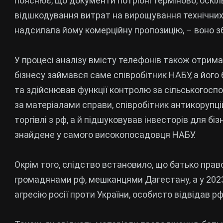
пояснює, що документи потрібні терміново, оскіл
відшкодування витрат на вирощування технічних к
надсилала йому комерційну пропозицію, – воно з
У процесі аналізу вмісту телефонів також отрима
бізнесу займався саме співробітник НАБУ, а його
та здійснював функції контролю за сільськогоспо
за матеріалами справи, співробітник антикорупці
торгівлі з рф, а й підшуковував інвесторів для б
знайдене у самого високопосадовця НАБУ.
Окрім того, слідство встановило, що батько прав
громадянами рф, мешканцями Дагестану, а у 202
агресію росії проти України, особисто відвідав рф