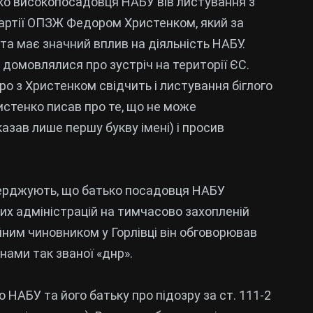
ько високопосадовця НАБУ вів листування з
артії ОПЗЖ Федором Христенком, який за
та має значний вплив на діяльність НАБУ.
 домовлялися про зустріч на території ЄС.
о з Христенком свідчить і листування біглого
стенко писав про те, що не може
казав лише першу букву імені) і просив
тверджують, що батько посадовця НАБУ
их адміністрацій на тимчасово захопленій
ійним чиновником у Горлівці він обговорював
нами так званої «днр».
АБУ та його батьку про підозру за ст. 111-2