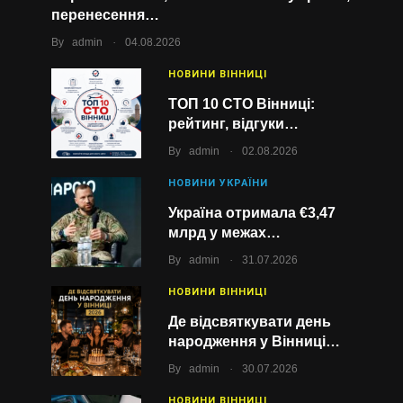
перенесення…
.
By
admin
04.08.2026
НОВИНИ ВІННИЦІ
ТОП 10 СТО Вінниці:
рейтинг, відгуки…
.
By
admin
02.08.2026
НОВИНИ УКРАЇНИ
Україна отримала €3,47
млрд у межах…
.
By
admin
31.07.2026
НОВИНИ ВІННИЦІ
Де відсвяткувати день
народження у Вінниці…
.
By
admin
30.07.2026
НОВИНИ ВІННИЦІ