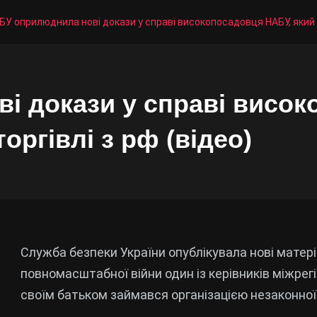
БУ оприлюднила нові докази у справі високопосадовця НАБУ, який п
і докази у справі висок
оргівлі з рф (відео)
Служба безпеки України опублікувала нові матері
повномасштабної війни один із керівників міжрег
своїм батьком займався організацією незаконної т