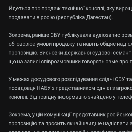
Йдеться про продаж технічної коноплі, яку виро
продавати в росію (республіка Дагестан).
Зокрема, раніше СБУ публікувала аудіозапис розм
обговорює умови продажу та навіть обіцяє наді
пропозицію. Висновки державної судової семант
що на записі співрозмовники говорять саме про 
У межах досудового розслідування слідчі СБУ т
посадовця НАБУ з представником однієї з агрок
коноплі. Відповідну інформацію знайдено у телеф
Зокрема, у цій комунікації представник російськ
пропозицію та просить якнайшвидше надіслати ак