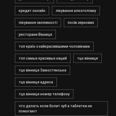
кредит онлайн
лікування алкоголізму
лікування залежності
посів зернових
ресторани Вінниця
топ країн з найкрасивішими чоловіками
топ самых красивых наций
тцк вінниця
тцк вінниця Замостянська
тцк вінниця адреса
тцк вінниця номер телефону
что делать если болит зуб а таблетки не
помогают