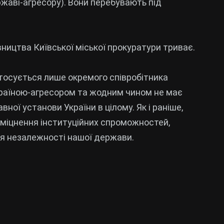
жаві-агресору). Вони перебувають під
ництва Київської міської прокуратури триває.
тосується лише окремого співробітника
 країною-агресором та жодним чином не має
ої установи України в цілому. Як і раніше,
зміцнення інституційних спроможностей,
ня незалежності нашої держави.