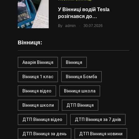
У Вінниці водій Tesla
розігнався до…
.
By
admin
30.07.2026
Вінниця:
Аварія Вінниця
Вінниця
Вінниця 1 клас
Вінниця Бомба
Вінниця відео
Вінниця школа
Вінниця школи
ДТП Вінниця
ДТП Вінниця відео
ДТП Вінниця за 7 днів
ДТП Вінниця за день
ДТП Вінниця новини