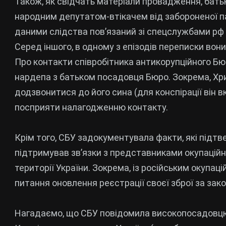
Також, як свідчать матеріали провадження, бат
народним депутатом-втікачем від забороненої п
даними слідства пов’язаний зі спецслужбами рф 
Серед іншого, в одному з епізодів переписки вони
Про контакти співробітника антикорупційного Бюр
нардепа з батьком посадовця Бюро. Зокрема, Хри
додзвонитися до його сина (для конспірації він в
посприяти налагодженню контакту.
Крім того, СБУ задокументувала факти, які під
підтримував зв’язки з представниками окупаційн
території України. Зокрема, із російським окупац
питання оновлення реєстрації своєї зброї за зако
Нагадаємо, що СБУ повідомила високопосадовцю Н