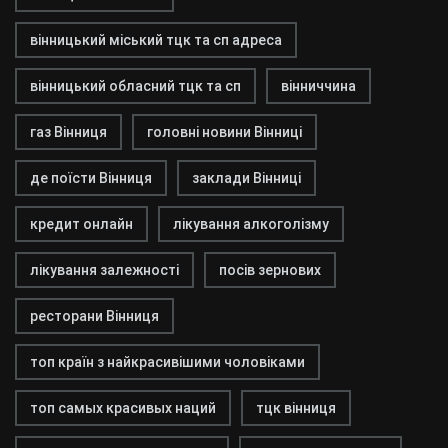
вінницький міський тцк та сп адреса
вінницький обласний тцк та сп
вінниччина
газ Вінниця
головні новини Вінниці
де поїсти Вінниця
заклади Вінниці
кредит онлайн
лікування алкоголізму
лікування залежності
посів зернових
ресторани Вінниця
топ країн з найкрасивішими чоловіками
топ самых красивых наций
тцк вінниця