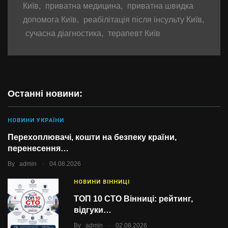
Київ
,
приватна медицина
,
приватна швидка
допомога Київ
,
реабілітація після інсульту Київ
,
сучасна діагностика
,
терапевт Київ
Останні новини:
НОВИНИ УКРАЇНИ
Перехоплювачі, кошти на безпеку країни,
перенесення…
.
By
admin
04.08.2026
НОВИНИ ВІННИЦІ
ТОП 10 СТО Вінниці: рейтинг,
відгуки…
.
By
admin
02.08.2026