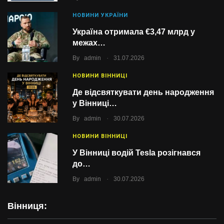
НОВИНИ УКРАЇНИ
Україна отримала €3,47 млрд у
межах…
.
By
admin
31.07.2026
НОВИНИ ВІННИЦІ
Де відсвяткувати день народження
у Вінниці…
.
By
admin
30.07.2026
НОВИНИ ВІННИЦІ
У Вінниці водій Tesla розігнався
до…
.
By
admin
30.07.2026
Вінниця: