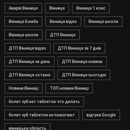
Аварія Вінниця
Вінниця
Вінниця 1 клас
Вінниця Бомба
Вінниця відео
Вінниця школа
Вінниця школи
ДТП Вінниця
ДТП Вінниця відео
ДТП Вінниця за 7 днів
ДТП Вінниця за день
ДТП Вінниця новини
ДТП Вінниця останні
ДТП Вінниця сьогодні
Новини Вінниці
ТОП новини Вінниці
болит зуб нет таблеток что делать
болит зуб таблетки не помогают
відгуки Google
вінницька область