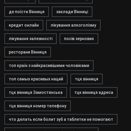
де поїсти Вінниця
заклади Вінниці
кредит онлайн
лікування алкоголізму
лікування залежності
посів зернових
ресторани Вінниця
топ країн з найкрасивішими чоловіками
топ самых красивых наций
тцк вінниця
тцк вінниця Замостянська
тцк вінниця адреса
тцк вінниця номер телефону
что делать если болит зуб а таблетки не помогают