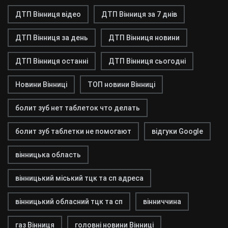
ДТП Вінниця відео
ДТП Вінниця за 7 днів
ДТП Вінниця за день
ДТП Вінниця новини
ДТП Вінниця останні
ДТП Вінниця сьогодні
Новини Вінниці
ТОП новини Вінниці
болит зуб нет таблеток что делать
болит зуб таблетки не помогают
відгуки Google
вінницька область
вінницький міський тцк та сп адреса
вінницький обласний тцк та сп
вінниччина
газ Вінниця
головні новини Вінниці