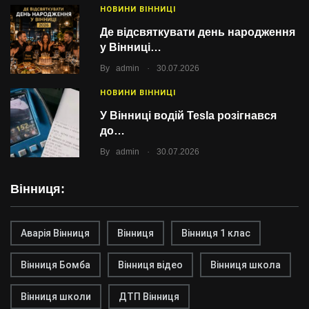
НОВИНИ ВІННИЦІ
Де відсвяткувати день народження
у Вінниці…
.
By
admin
30.07.2026
НОВИНИ ВІННИЦІ
У Вінниці водій Tesla розігнався
до…
.
By
admin
30.07.2026
Вінниця:
Аварія Вінниця
Вінниця
Вінниця 1 клас
Вінниця Бомба
Вінниця відео
Вінниця школа
Вінниця школи
ДТП Вінниця