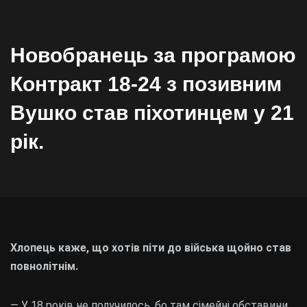
Новобранець за програмою
Контракт 18-24 з позивним
Вушко став піхотинцем у 21
рік.
Хлопець каже, що хотів піти до війська щойно став
повнолітнім.
— У 18 років не получилось, бо там сімейні обставини