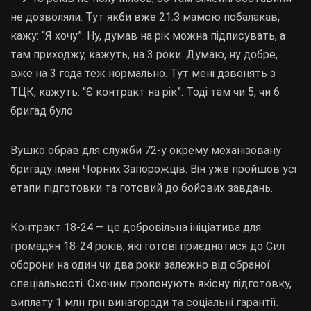
не дозволяли. Тут якби вже 21.З мамою побалакав,
кажу: “Я хочу”. Ну, думав на рік можна підписувать, а
там приходжу, кажуть, на 3 роки. Думаю, ну добре,
вже на 3 года теж нормально. Тут мені дзвонять з
ТЦК, кажуть: “Є контракт на рік”. Тоді там чи 5, чи 6
бригад було.
Вушко обрав для служби 72-у окрему механізовану
бригаду імені Чорних Запорожців. Він уже пройшов усі
етапи підготовки та готовий до бойових завдань.
Контракт 18-24 — це добровільна ініціатива для
громадян 18-24 років, які готові приєднатися до Сил
оборони на один чи два роки залежно від обраної
спеціальності. Охочим пропонують якісну підготовку,
виплату 1 млн грн винагороди та соціальні гарантії.