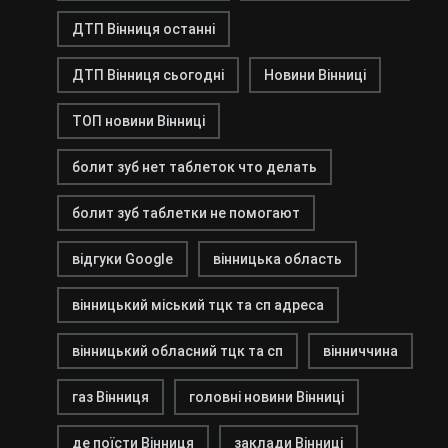
ДТП Вінниця останні
ДТП Вінниця сьогодні
Новини Вінниці
ТОП новини Вінниці
болит зуб нет таблеток что делать
болит зуб таблетки не помогают
відгуки Google
вінницька область
вінницький міський тцк та сп адреса
вінницький обласний тцк та сп
вінниччина
газ Вінниця
головні новини Вінниці
де поїсти Вінниця
заклади Вінниці