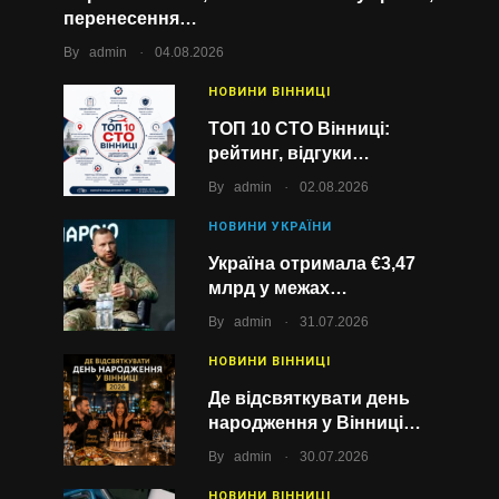
перенесення…
.
By
admin
04.08.2026
НОВИНИ ВІННИЦІ
ТОП 10 СТО Вінниці:
рейтинг, відгуки…
.
By
admin
02.08.2026
НОВИНИ УКРАЇНИ
Україна отримала €3,47
млрд у межах…
.
By
admin
31.07.2026
НОВИНИ ВІННИЦІ
Де відсвяткувати день
народження у Вінниці…
.
By
admin
30.07.2026
НОВИНИ ВІННИЦІ