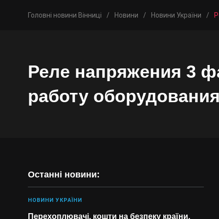
Головні новини Вінниці
/
Новини
/
Новини України
/
Р
Реле напряжения 3 фа
работу оборудовани
Останні новини:
НОВИНИ УКРАЇНИ
Перехоплювачі, кошти на безпеку країни,