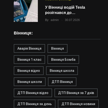
У Вінниці водій Tesla
розігнався до…
.
By
admin
30.07.2026
Вінниця:
Аварія Вінниця
Вінниця
Вінниця 1 клас
Вінниця Бомба
Вінниця відео
Вінниця школа
Вінниця школи
ДТП Вінниця
ДТП Вінниця відео
ДТП Вінниця за 7 днів
ДТП Вінниця за день
ДТП Вінниця новини