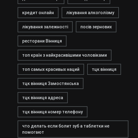
кредит онлайн
лікування алкоголізму
лікування залежності
посів зернових
ресторани Вінниця
топ країн з найкрасивішими чоловіками
топ самых красивых наций
тцк вінниця
тцк вінниця Замостянська
тцк вінниця адреса
тцк вінниця номер телефону
что делать если болит зуб а таблетки не
помогают