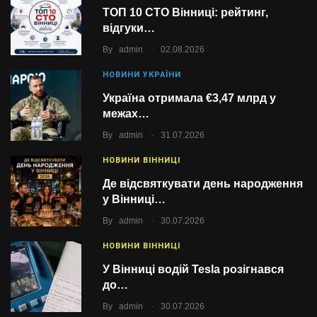
ТОП 10 СТО Вінниці: рейтинг,
відгуки…
.
By
admin
02.08.2026
НОВИНИ УКРАЇНИ
Україна отримала €3,47 млрд у
межах…
.
By
admin
31.07.2026
НОВИНИ ВІННИЦІ
Де відсвяткувати день народження
у Вінниці…
.
By
admin
30.07.2026
НОВИНИ ВІННИЦІ
У Вінниці водій Tesla розігнався
до…
.
By
admin
30.07.2026