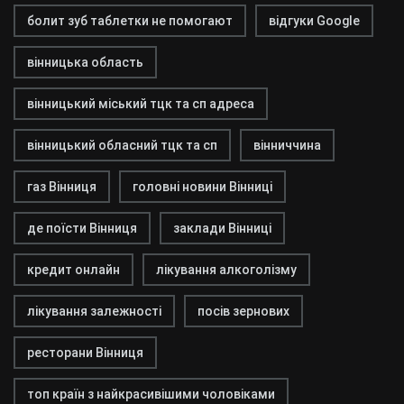
болит зуб таблетки не помогают
відгуки Google
вінницька область
вінницький міський тцк та сп адреса
вінницький обласний тцк та сп
вінниччина
газ Вінниця
головні новини Вінниці
де поїсти Вінниця
заклади Вінниці
кредит онлайн
лікування алкоголізму
лікування залежності
посів зернових
ресторани Вінниця
топ країн з найкрасивішими чоловіками