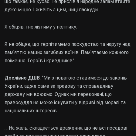
що гавкає, не кусає. Те прислівʼя народне запамʼятайте
дуже міцно. І живіть з цим, ниці паскуди.
Я обіцяв, і не лізтиму у політику.
Я не обіцяв, що терпітимемо паскудство та наругу над
памʼяттю наших загиблих воїнів. Памʼятаємо кожного
поіменно. Героїв і кривдників”.
Дослівно ДШВ
: “Ми з повагою ставимося до законів
України, адже саме за правову та справедливу
державу ми воюємо. Однак ми переконані, що
правосуддя не може існувати у відриві від моралі та
національних інтересів…
… ​На жаль, складається враження, що не всі посадові