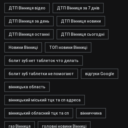
ДТП Вінниця відео
ДТП Вінниця за 7 днів
ДТП Вінниця за день
ДТП Вінниця новини
ДТП Вінниця останні
ДТП Вінниця сьогодні
Новини Вінниці
ТОП новини Вінниці
болит зуб нет таблеток что делать
болит зуб таблетки не помогают
відгуки Google
вінницька область
вінницький міський тцк та сп адреса
вінницький обласний тцк та сп
вінниччина
газ Вінниця
головні новини Вінниці