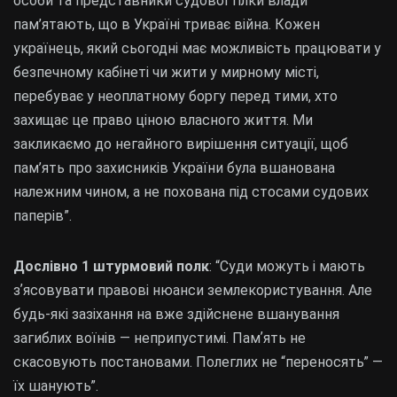
особи та представники судової гілки влади
пам’ятають, що в Україні триває війна. Кожен
українець, який сьогодні має можливість працювати у
безпечному кабінеті чи жити у мирному місті,
перебуває у неоплатному боргу перед тими, хто
захищає це право ціною власного життя. Ми
закликаємо до негайного вирішення ситуації, щоб
пам’ять про захисників України була вшанована
належним чином, а не похована під стосами судових
паперів”.
Дослівно 1 штурмовий полк
: “Суди можуть і мають
зʼясовувати правові нюанси землекористування. Але
будь-які зазіхання на вже здійснене вшанування
загиблих воїнів — неприпустимі. Памʼять не
скасовують постановами. Полеглих не “переносять” —
їх шанують”.