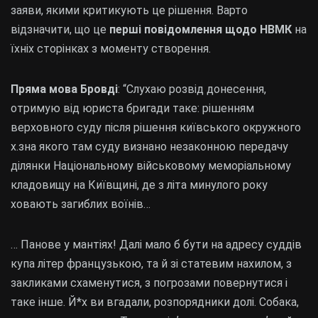
заяви, якими критикують це рішення. Варто
відзначити, що це
перші повідомлення щодо НВМК
на
їхніх сторінках з моменту створення.
Пряма мова Бровді
: “Слухаю розвід донесення,
отримую від юриста бригади таке: рішенням
верховного суду після рішення київського окружного
х.зна якого там суду визнано незаконною передачу
ділянки Національному військовому меморіальному
кладовищу на Київщині, де з літа минулого року
ховають загиблих воїнів…
… Панове у мантіях! Далі мало б бути на адресу суддів
купа літер французькою, та й зі статевим нахилом, з
закликами схаменутися, з погрозами повернутися і
таке інше. Й*х ви вгадали, розпорядники долі. Собака,