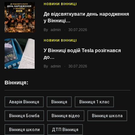
НОВИНИ ВІННИЦІ
Де відсвяткувати день народження
у Вінниці…
.
By
admin
30.07.2026
НОВИНИ ВІННИЦІ
У Вінниці водій Tesla розігнався
до…
.
By
admin
30.07.2026
Вінниця:
Аварія Вінниця
Вінниця
Вінниця 1 клас
Вінниця Бомба
Вінниця відео
Вінниця школа
Вінниця школи
ДТП Вінниця