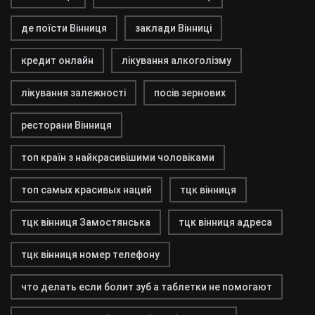
де поїсти Вінниця
заклади Вінниці
кредит онлайн
лікування алкоголізму
лікування залежності
посів зернових
ресторани Вінниця
топ країн з найкрасивішими чоловіками
топ самых красивых наций
тцк вінниця
тцк вінниця Замостянська
тцк вінниця адреса
тцк вінниця номер телефону
что делать если болит зуб а таблетки не помогают