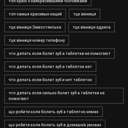
топ країн з найкрасивішими чоловіками
топ самых красивых наций
тцк вінниця
тцк вінниця Замостянська
тцк вінниця адреса
тцк вінниця номер телефону
что делать если болит зуб а таблетки не помогают
что делать если болит зуб а таблеток нет
что делать если болит зуб и нет таблеток
что делать если сильно болит зуб а таблетки не
помогают
що робити коли болить зуб а таблеток немає
що робити коли болить зуб в домашніх умовах