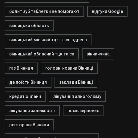
болит зуб таблетки не помогают
відгуки Google
вінницька область
вінницький міський тцк та сп адреса
вінницький обласний тцк та сп
вінниччина
газ Вінниця
головні новини Вінниці
де поїсти Вінниця
заклади Вінниці
кредит онлайн
лікування алкоголізму
лікування залежності
посів зернових
ресторани Вінниця