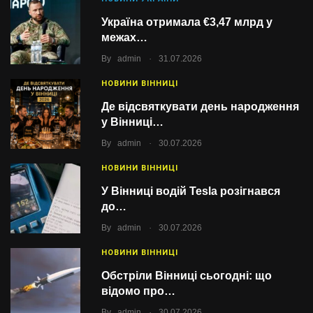
Україна отримала €3,47 млрд у
межах…
.
By
admin
31.07.2026
НОВИНИ ВІННИЦІ
Де відсвяткувати день народження
у Вінниці…
.
By
admin
30.07.2026
НОВИНИ ВІННИЦІ
У Вінниці водій Tesla розігнався
до…
.
By
admin
30.07.2026
НОВИНИ ВІННИЦІ
Обстріли Вінниці сьогодні: що
відомо про…
.
By
admin
30.07.2026