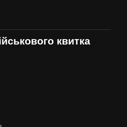
ійськового квитка
в.