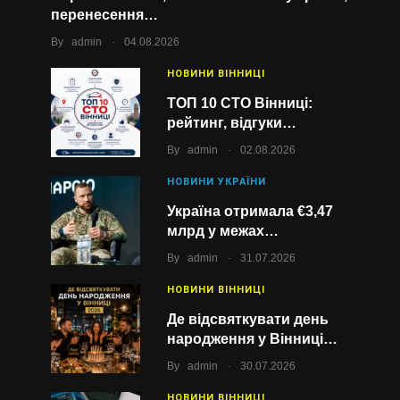
перенесення…
.
By
admin
04.08.2026
НОВИНИ ВІННИЦІ
ТОП 10 СТО Вінниці:
рейтинг, відгуки…
.
By
admin
02.08.2026
НОВИНИ УКРАЇНИ
Україна отримала €3,47
млрд у межах…
.
By
admin
31.07.2026
НОВИНИ ВІННИЦІ
Де відсвяткувати день
народження у Вінниці…
.
By
admin
30.07.2026
НОВИНИ ВІННИЦІ