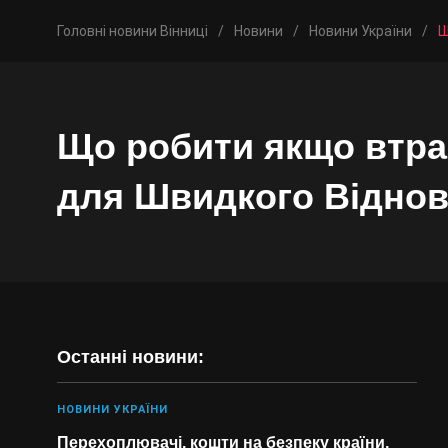
Головні новини Вінниці
/
Новини
/
Новини України
/
Щ
Що робити якщо втрат
для Швидкого Відно
Останні новини:
НОВИНИ УКРАЇНИ
Перехоплювачі, кошти на безпеку країни,