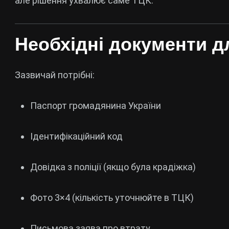
але рішення ухвалює саме ТЦК.
Необхідні документи д
Зазвичай потрібні:
Паспорт громадянина України
Ідентифікаційний код
Довідка з поліції (якщо була крадіжка)
Фото 3×4 (кількість уточнюйте в ТЦК)
Письмова заява про втрату