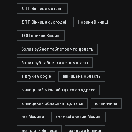
ДТП Вінниця останні
ДТП Вінниця сьогодні
Новини Вінниці
ТОП новини Вінниці
болит зуб нет таблеток что делать
болит зуб таблетки не помогают
відгуки Google
вінницька область
вінницький міський тцк та сп адреса
вінницький обласний тцк та сп
вінниччина
газ Вінниця
головні новини Вінниці
де поїсти Вінниця
заклади Вінниці