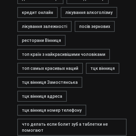
кредит онлайн
лікування алкоголізму
лікування залежності
посів зернових
ресторани Вінниця
топ країн з найкрасивішими чоловіками
топ самых красивых наций
тцк вінниця
тцк вінниця Замостянська
тцк вінниця адреса
тцк вінниця номер телефону
что делать если болит зуб а таблетки не
помогают