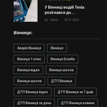
У Вінниці водій Tesla
розігнався до…
.
By
admin
30.07.2026
Вінниця:
Аварія Вінниця
Вінниця
Вінниця 1 клас
Вінниця Бомба
Вінниця відео
Вінниця школа
Вінниця школи
ДТП Вінниця
ДТП Вінниця відео
ДТП Вінниця за 7 днів
ДТП Вінниця за день
ДТП Вінниця новини