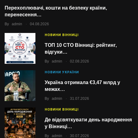
Перехоплювачі, кошти на безпеку країни,
перенесення…
.
By
admin
04.08.2026
НОВИНИ ВІННИЦІ
ТОП 10 СТО Вінниці: рейтинг,
відгуки…
.
By
admin
02.08.2026
НОВИНИ УКРАЇНИ
Україна отримала €3,47 млрд у
межах…
.
By
admin
31.07.2026
НОВИНИ ВІННИЦІ
Де відсвяткувати день народження
у Вінниці…
.
By
admin
30.07.2026