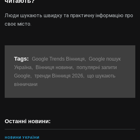
читають?
Люди шукають швидку та практичну інформацію про
своє місто.
Tags:
Google Trends Вінниця
,
Google пошук
Україна
,
Вінниця новини
,
популярні запити
Google
,
тренди Вінниця 2026
,
що шукають
вінничани
Останні новини:
НОВИНИ УКРАЇНИ