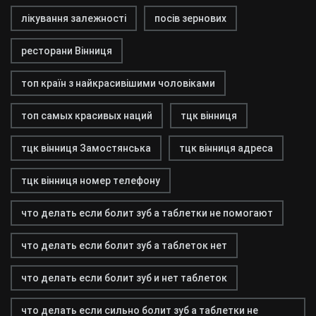
лікування залежності
посів зернових
ресторани Вінниця
топ країн з найкрасивішими чоловіками
топ самых красивых наций
тцк вінниця
тцк вінниця Замостянська
тцк вінниця адреса
тцк вінниця номер телефону
что делать если болит зуб а таблетки не помогают
что делать если болит зуб а таблеток нет
что делать если болит зуб и нет таблеток
что делать если сильно болит зуб а таблетки не