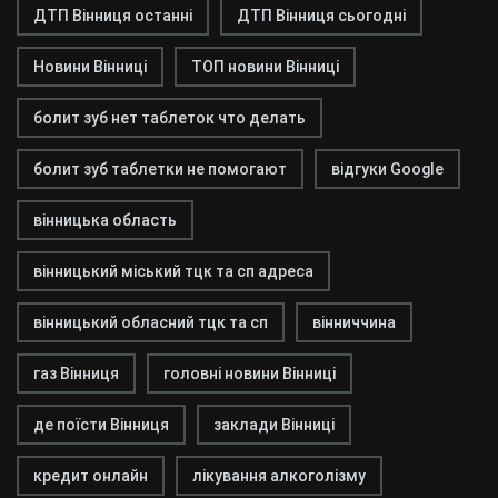
ДТП Вінниця останні
ДТП Вінниця сьогодні
Новини Вінниці
ТОП новини Вінниці
болит зуб нет таблеток что делать
болит зуб таблетки не помогают
відгуки Google
вінницька область
вінницький міський тцк та сп адреса
вінницький обласний тцк та сп
вінниччина
газ Вінниця
головні новини Вінниці
де поїсти Вінниця
заклади Вінниці
кредит онлайн
лікування алкоголізму