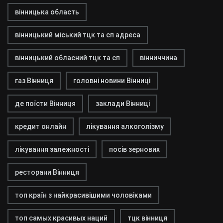
вінницька область
вінницький міський тцк та сп адреса
вінницький обласний тцк та сп
вінниччина
газ Вінниця
головні новини Вінниці
де поїсти Вінниця
заклади Вінниці
кредит онлайн
лікування алкоголізму
лікування залежності
посів зернових
ресторани Вінниця
топ країн з найкрасивішими чоловіками
топ самых красивых наций
тцк вінниця