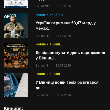
.
By
admin
02.08.2026
НОВИНИ УКРАЇНИ
Україна отримала €3,47 млрд у
межах…
.
By
admin
31.07.2026
НОВИНИ ВІННИЦІ
Де відсвяткувати день народження
у Вінниці…
.
By
admin
30.07.2026
НОВИНИ ВІННИЦІ
У Вінниці водій Tesla розігнався
до…
.
By
admin
30.07.2026
Вінниця: