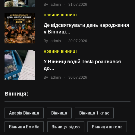
.
By
admin
31.07.2026
НОВИНИ ВІННИЦІ
Де відсвяткувати день народження
у Вінниці…
.
By
admin
30.07.2026
НОВИНИ ВІННИЦІ
У Вінниці водій Tesla розігнався
до…
.
By
admin
30.07.2026
Вінниця:
Аварія Вінниця
Вінниця
Вінниця 1 клас
Вінниця Бомба
Вінниця відео
Вінниця школа