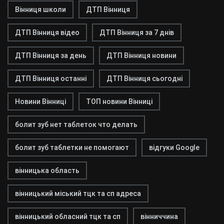
Вінниця школи
ДТП Вінниця
ДТП Вінниця відео
ДТП Вінниця за 7 днів
ДТП Вінниця за день
ДТП Вінниця новини
ДТП Вінниця останні
ДТП Вінниця сьогодні
Новини Вінниці
ТОП новини Вінниці
болит зуб нет таблеток что делать
болит зуб таблетки не помогают
відгуки Google
вінницька область
вінницький міський тцк та сп адреса
вінницький обласний тцк та сп
вінниччина