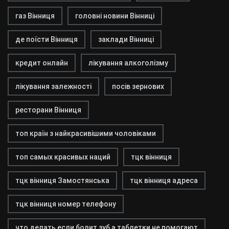
газ Вінниця
головні новини Вінниці
де поїсти Вінниця
заклади Вінниці
кредит онлайн
лікування алкоголізму
лікування залежності
посів зернових
ресторани Вінниця
топ країн з найкрасивішими чоловіками
топ самых красивых наций
тцк вінниця
тцк вінниця Замостянська
тцк вінниця адреса
тцк вінниця номер телефону
что делать если болит зуб а таблетки не помогают