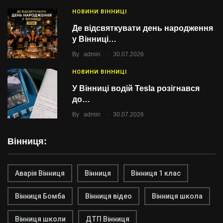
НОВИНИ ВІННИЦІ
Де відсвяткувати день народження
у Вінниці…
.
By
admin
30.07.2026
НОВИНИ ВІННИЦІ
У Вінниці водій Tesla розігнався
до…
.
By
admin
30.07.2026
Вінниця:
Аварія Вінниця
Вінниця
Вінниця 1 клас
Вінниця Бомба
Вінниця відео
Вінниця школа
Вінниця школи
ДТП Вінниця