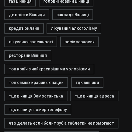
газ Вінниця
головні новини Вінниці
де поїсти Вінниця
заклади Вінниці
кредит онлайн
лікування алкоголізму
лікування залежності
посів зернових
ресторани Вінниця
топ країн з найкрасивішими чоловіками
топ самых красивых наций
тцк вінниця
тцк вінниця Замостянська
тцк вінниця адреса
тцк вінниця номер телефону
что делать если болит зуб а таблетки не помогают