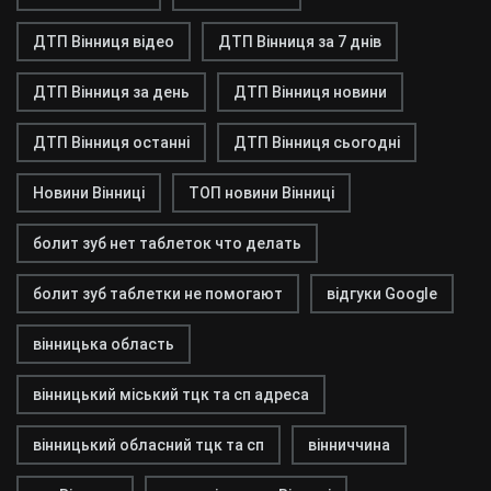
ДТП Вінниця відео
ДТП Вінниця за 7 днів
ДТП Вінниця за день
ДТП Вінниця новини
ДТП Вінниця останні
ДТП Вінниця сьогодні
Новини Вінниці
ТОП новини Вінниці
болит зуб нет таблеток что делать
болит зуб таблетки не помогают
відгуки Google
вінницька область
вінницький міський тцк та сп адреса
вінницький обласний тцк та сп
вінниччина