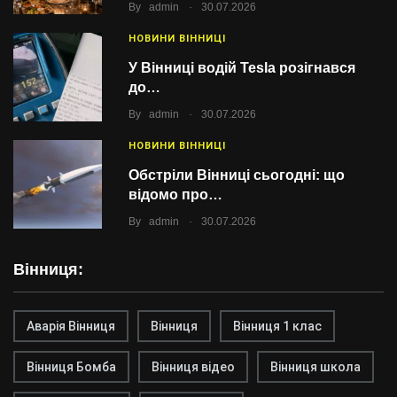
.
By
admin
30.07.2026
НОВИНИ ВІННИЦІ
У Вінниці водій Tesla розігнався
до…
.
By
admin
30.07.2026
НОВИНИ ВІННИЦІ
Обстріли Вінниці сьогодні: що
відомо про…
.
By
admin
30.07.2026
Вінниця:
Аварія Вінниця
Вінниця
Вінниця 1 клас
Вінниця Бомба
Вінниця відео
Вінниця школа