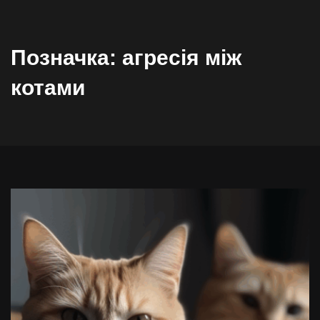
Позначка:
агресія між
котами