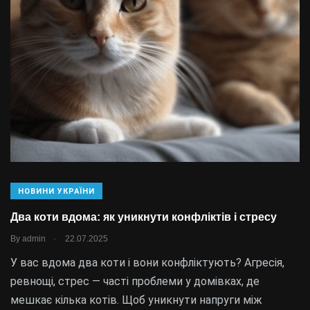
НОВИНИ УКРАЇНИ
Два коти вдома: як уникнути конфліктів і стресу
.
By
admin
22.07.2025
У вас вдома два коти і вони конфліктують? Агресія,
ревнощі, стрес — часті проблеми у домівках, де
мешкає кілька котів. Щоб уникнути напруги між