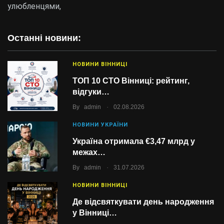
улюбленцями,
Останні новини:
НОВИНИ ВІННИЦІ
ТОП 10 СТО Вінниці: рейтинг,
відгуки…
.
By
admin
02.08.2026
НОВИНИ УКРАЇНИ
Україна отримала €3,47 млрд у
межах…
.
By
admin
31.07.2026
НОВИНИ ВІННИЦІ
Де відсвяткувати день народження
у Вінниці…