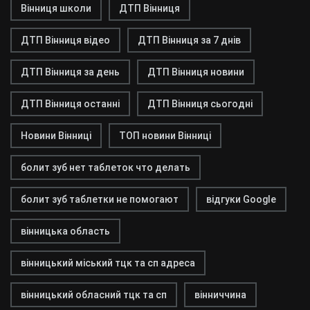
Вінниця школи
ДТП Вінниця
ДТП Вінниця відео
ДТП Вінниця за 7 днів
ДТП Вінниця за день
ДТП Вінниця новини
ДТП Вінниця останні
ДТП Вінниця сьогодні
Новини Вінниці
ТОП новини Вінниці
болит зуб нет таблеток что делать
болит зуб таблетки не помогают
відгуки Google
вінницька область
вінницький міський тцк та сп адреса
вінницький обласний тцк та сп
вінниччина