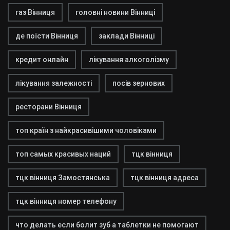
газ Вінниця
головні новини Вінниці
де поїсти Вінниця
заклади Вінниці
кредит онлайн
лікування алкоголізму
лікування залежності
посів зернових
ресторани Вінниця
топ країн з найкрасивішими чоловіками
топ самых красивых наций
тцк вінниця
тцк вінниця Замостянська
тцк вінниця адреса
тцк вінниця номер телефону
что делать если болит зуб а таблетки не помогают