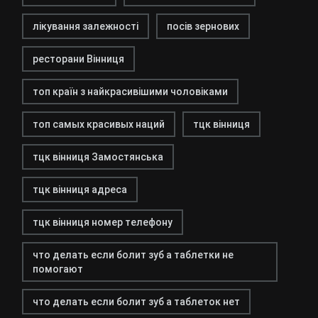
лікування залежності
посів зернових
ресторани Вінниця
топ країн з найкрасивішими чоловіками
топ самых красивых наций
тцк вінниця
тцк вінниця Замостянська
тцк вінниця адреса
тцк вінниця номер телефону
что делать если болит зуб а таблетки не
помогают
что делать если болит зуб а таблеток нет