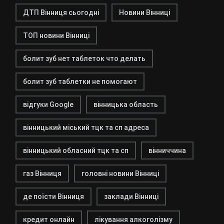
ДТП Вінниця сьогодні
Новини Вінниці
ТОП новини Вінниці
болит зуб нет таблеток что делать
болит зуб таблетки не помогают
відгуки Google
вінницька область
вінницький міський тцк та сп адреса
вінницький обласний тцк та сп
вінниччина
газ Вінниця
головні новини Вінниці
де поїсти Вінниця
заклади Вінниці
кредит онлайн
лікування алкоголізму