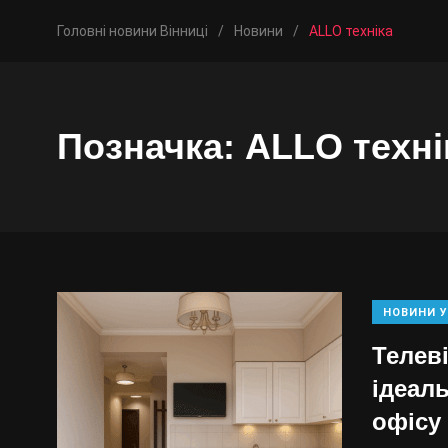
Головні новини Вінниці
/
Новини
/
ALLO техніка
Позначка:
ALLO техні
НОВИНИ У
Телев
ідеаль
офісу