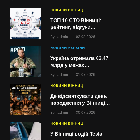
НОВИНИ ВІННИЦІ
ТОП 10 СТО Вінниці:
рейтинг, відгуки…
.
By
admin
02.08.2026
НОВИНИ УКРАЇНИ
Україна отримала €3,47
млрд у межах…
.
By
admin
31.07.2026
НОВИНИ ВІННИЦІ
Де відсвяткувати день
народження у Вінниці…
.
By
admin
30.07.2026
НОВИНИ ВІННИЦІ
У Вінниці водій Tesla