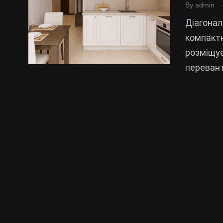
.
By
admin
Діагонал
компактн
розміщує
перевант