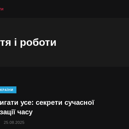
ти
тя і роботи
КРАЇНИ
игати усе: секрети сучасної
зації часу
25.08.2025