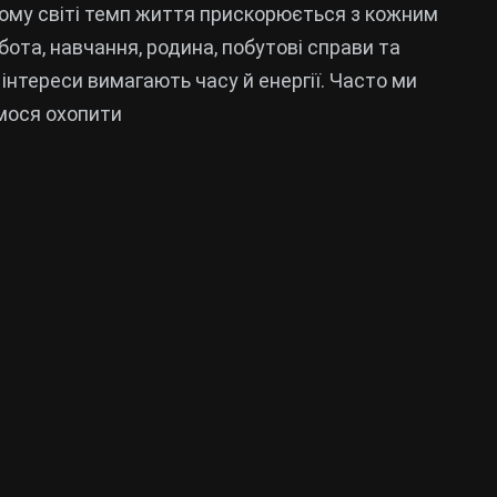
ому світі темп життя прискорюється з кожним
бота, навчання, родина, побутові справи та
 інтереси вимагають часу й енергії. Часто ми
мося охопити