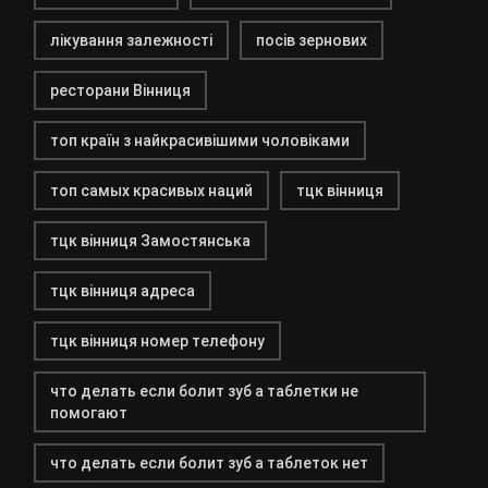
лікування залежності
посів зернових
ресторани Вінниця
топ країн з найкрасивішими чоловіками
топ самых красивых наций
тцк вінниця
тцк вінниця Замостянська
тцк вінниця адреса
тцк вінниця номер телефону
что делать если болит зуб а таблетки не
помогают
что делать если болит зуб а таблеток нет