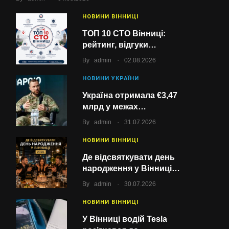
НОВИНИ ВІННИЦІ
ТОП 10 СТО Вінниці:
рейтинг, відгуки…
.
By
admin
02.08.2026
НОВИНИ УКРАЇНИ
Україна отримала €3,47
млрд у межах…
.
By
admin
31.07.2026
НОВИНИ ВІННИЦІ
Де відсвяткувати день
народження у Вінниці…
.
By
admin
30.07.2026
НОВИНИ ВІННИЦІ
У Вінниці водій Tesla