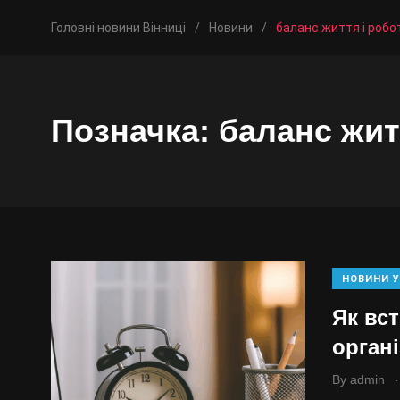
Головні новини Вінниці
/
Новини
/
баланс життя і робо
Позначка:
баланс жит
НОВИНИ У
Як вст
органі
.
By
admin