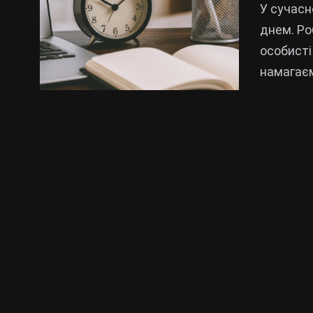
У сучасн
днем. Ро
особисті
намагає