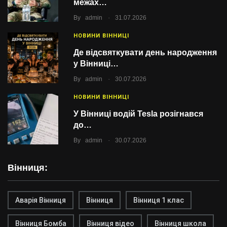
межах…
.
By
admin
31.07.2026
НОВИНИ ВІННИЦІ
Де відсвяткувати день народження
у Вінниці…
.
By
admin
30.07.2026
НОВИНИ ВІННИЦІ
У Вінниці водій Tesla розігнався
до…
.
By
admin
30.07.2026
Вінниця:
Аварія Вінниця
Вінниця
Вінниця 1 клас
Вінниця Бомба
Вінниця відео
Вінниця школа