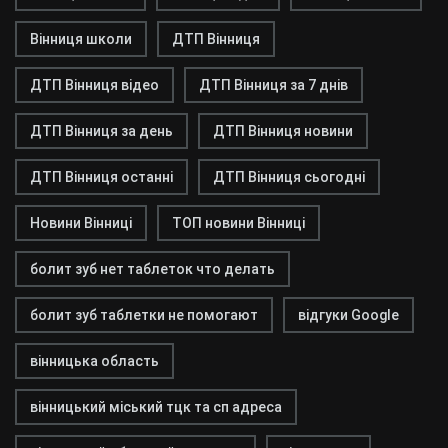
Вінниця школи
ДТП Вінниця
ДТП Вінниця відео
ДТП Вінниця за 7 днів
ДТП Вінниця за день
ДТП Вінниця новини
ДТП Вінниця останні
ДТП Вінниця сьогодні
Новини Вінниці
ТОП новини Вінниці
болит зуб нет таблеток что делать
болит зуб таблетки не помогают
відгуки Google
вінницька область
вінницький міський тцк та сп адреса