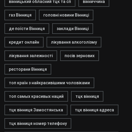
вінницький обласний тцк та сп
вінниччина
газ Вінниця
головні новини Вінниці
де поїсти Вінниця
заклади Вінниці
кредит онлайн
лікування алкоголізму
лікування залежності
посів зернових
ресторани Вінниця
топ країн з найкрасивішими чоловіками
топ самых красивых наций
тцк вінниця
тцк вінниця Замостянська
тцк вінниця адреса
тцк вінниця номер телефону