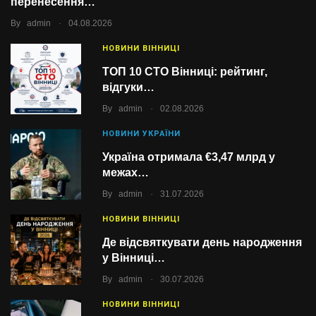
перенесення…
.
By
admin
04.08.2026
НОВИНИ ВІННИЦІ
ТОП 10 СТО Вінниці: рейтинг,
відгуки…
.
By
admin
02.08.2026
НОВИНИ УКРАЇНИ
Україна отримала €3,47 млрд у
межах…
.
By
admin
31.07.2026
НОВИНИ ВІННИЦІ
Де відсвяткувати день народження
у Вінниці…
.
By
admin
30.07.2026
НОВИНИ ВІННИЦІ