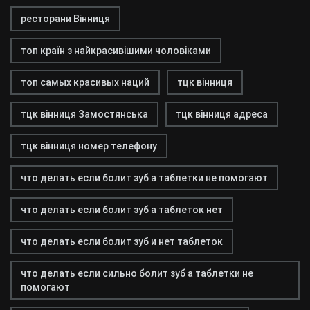
ресторани Вінниця
топ країн з найкрасивішими чоловіками
топ самых красивых наций
тцк вінниця
тцк вінниця Замостянська
тцк вінниця адреса
тцк вінниця номер телефону
что делать если болит зуб а таблетки не помогают
что делать если болит зуб а таблеток нет
что делать если болит зуб и нет таблеток
что делать если сильно болит зуб а таблетки не
помогают