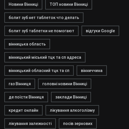
Новини Вінниці
ТОП новини Вінниці
болит зуб нет таблеток что делать
болит зуб таблетки не помогают
відгуки Google
вінницька область
вінницький міський тцк та сп адреса
вінницький обласний тцк та сп
вінниччина
газ Вінниця
головні новини Вінниці
де поїсти Вінниця
заклади Вінниці
кредит онлайн
лікування алкоголізму
лікування залежності
посів зернових