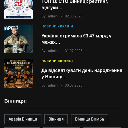
ТОП 10 СТО Вінниці: рейтинг,
відгуки…
.
By
admin
02.08.2026
НОВИНИ УКРАЇНИ
Україна отримала €3,47 млрд у
межах…
.
By
admin
31.07.2026
НОВИНИ ВІННИЦІ
Де відсвяткувати день народження
у Вінниці…
.
By
admin
30.07.2026
Вінниця:
Аварія Вінниця
Вінниця
Вінниця Бомба