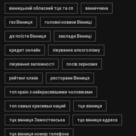
вінницький обласний тцк та сп
вінниччина
газ Вінниця
головні новини Вінниці
де поїсти Вінниця
заклади Вінниці
кредит онлайн
лікування алкоголізму
лікування залежності
посів зернових
рейтинг клінік
ресторани Вінниця
топ країн з найкрасивішими чоловіками
топ самых красивых наций
тцк вінниця
тцк вінниця Замостянська
тцк вінниця адреса
тцк вінниця номер телефону