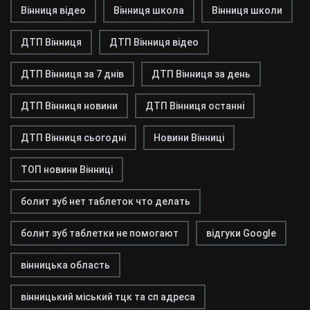
Вінниця відео
Вінниця школа
Вінниця школи
ДТП Вінниця
ДТП Вінниця відео
ДТП Вінниця за 7 днів
ДТП Вінниця за день
ДТП Вінниця новини
ДТП Вінниця останні
ДТП Вінниця сьогодні
Новини Вінниці
ТОП новини Вінниці
болит зуб нет таблеток что делать
болит зуб таблетки не помогают
відгуки Google
вінницька область
вінницький міський тцк та сп адреса