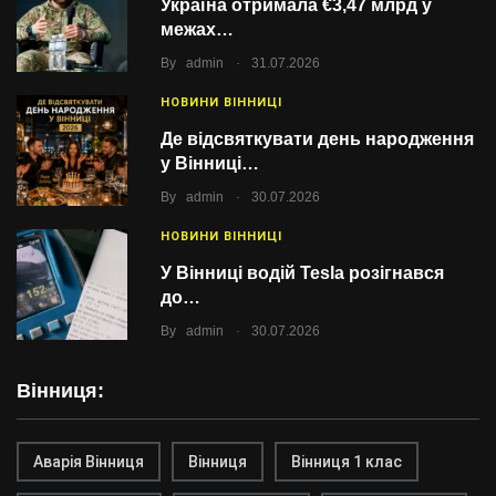
Україна отримала €3,47 млрд у
межах…
.
By
admin
31.07.2026
НОВИНИ ВІННИЦІ
Де відсвяткувати день народження
у Вінниці…
.
By
admin
30.07.2026
НОВИНИ ВІННИЦІ
У Вінниці водій Tesla розігнався
до…
.
By
admin
30.07.2026
Вінниця:
Аварія Вінниця
Вінниця
Вінниця 1 клас