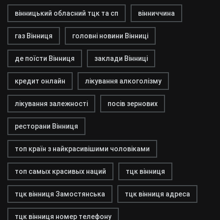
вінницький обласний тцк та сп
вінниччина
газ Вінниця
головні новини Вінниці
де поїсти Вінниця
заклади Вінниці
кредит онлайн
лікування алкоголізму
лікування залежності
посів зернових
ресторани Вінниця
топ країн з найкрасивішими чоловіками
топ самых красивых наций
тцк вінниця
тцк вінниця Замостянська
тцк вінниця адреса
тцк вінниця номер телефону