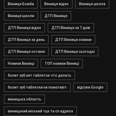
Вінниця Бомба
Вінниця відео
Вінниця школа
Вінниця школи
ДТП Вінниця
ДТП Вінниця відео
ДТП Вінниця за 7 днів
ДТП Вінниця за день
ДТП Вінниця новини
ДТП Вінниця останні
ДТП Вінниця сьогодні
Новини Вінниці
ТОП новини Вінниці
болит зуб нет таблеток что делать
болит зуб таблетки не помогают
відгуки Google
вінницька область
вінницький міський тцк та сп адреса