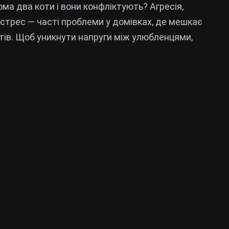
ома два коти і вони конфліктують? Агресія,
 стрес — часті проблеми у домівках, де мешкає
отів. Щоб уникнути напруги між улюбленцями,