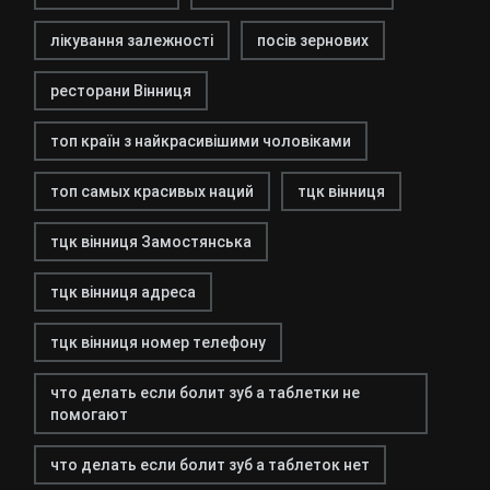
лікування залежності
посів зернових
ресторани Вінниця
топ країн з найкрасивішими чоловіками
топ самых красивых наций
тцк вінниця
тцк вінниця Замостянська
тцк вінниця адреса
тцк вінниця номер телефону
что делать если болит зуб а таблетки не
помогают
что делать если болит зуб а таблеток нет