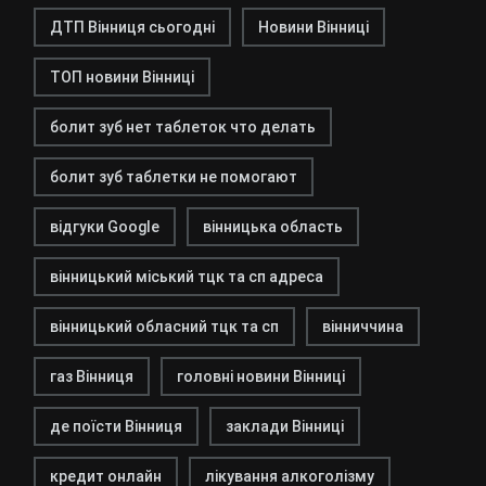
ДТП Вінниця сьогодні
Новини Вінниці
ТОП новини Вінниці
болит зуб нет таблеток что делать
болит зуб таблетки не помогают
відгуки Google
вінницька область
вінницький міський тцк та сп адреса
вінницький обласний тцк та сп
вінниччина
газ Вінниця
головні новини Вінниці
де поїсти Вінниця
заклади Вінниці
кредит онлайн
лікування алкоголізму