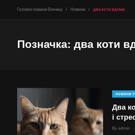
Головні новини Вінниці
/
Новини
/
два коти вдома
Позначка:
два коти в
НОВИНИ У
Два к
і стре
.
By
admin