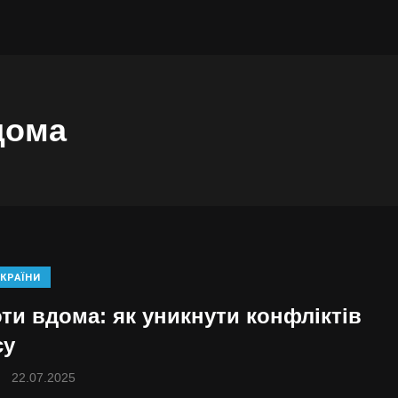
дома
КРАЇНИ
оти вдома: як уникнути конфліктів
су
22.07.2025