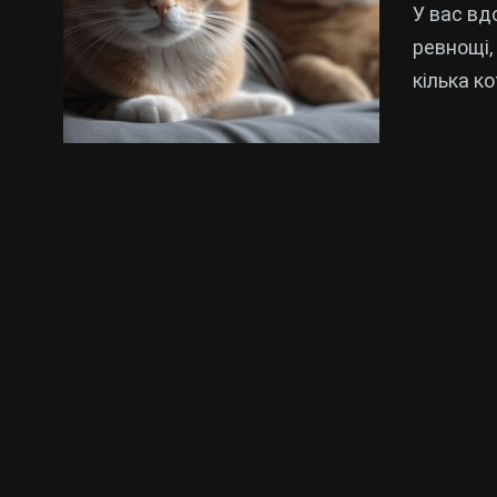
У вас вд
ревнощі,
кілька к