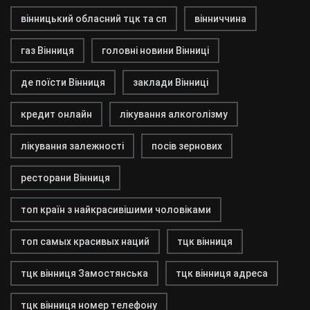
вінницький обласний тцк та сп
вінниччина
газ Вінниця
головні новини Вінниці
де поїсти Вінниця
заклади Вінниці
кредит онлайн
лікування алкоголізму
лікування залежності
посів зернових
ресторани Вінниця
топ країн з найкрасивішими чоловіками
топ самых красивых наций
тцк вінниця
тцк вінниця Замостянська
тцк вінниця адреса
тцк вінниця номер телефону