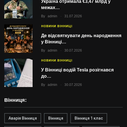
Україна отримала €3,47 млрд у
межах…
.
By
admin
31.07.2026
НОВИНИ ВІННИЦІ
Де відсвяткувати день народження
у Вінниці…
.
By
admin
30.07.2026
НОВИНИ ВІННИЦІ
У Вінниці водій Tesla розігнався
до…
.
By
admin
30.07.2026
Вінниця:
Аварія Вінниця
Вінниця
Вінниця 1 клас