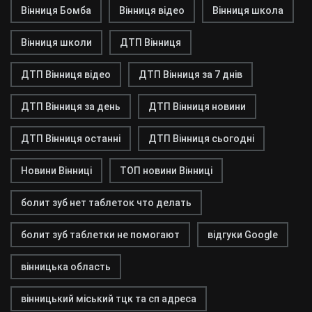
Вінниця Бомба
Вінниця відео
Вінниця школа
Вінниця школи
ДТП Вінниця
ДТП Вінниця відео
ДТП Вінниця за 7 днів
ДТП Вінниця за день
ДТП Вінниця новини
ДТП Вінниця останні
ДТП Вінниця сьогодні
Новини Вінниці
ТОП новини Вінниці
болит зуб нет таблеток что делать
болит зуб таблетки не помогают
відгуки Google
вінницька область
вінницький міський тцк та сп адреса