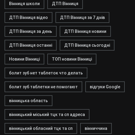
Вінниця школи
ДТП Вінниця
ДТП Вінниця відео
ДТП Вінниця за 7 днів
ДТП Вінниця за день
ДТП Вінниця новини
ДТП Вінниця останні
ДТП Вінниця сьогодні
Новини Вінниці
ТОП новини Вінниці
болит зуб нет таблеток что делать
болит зуб таблетки не помогают
відгуки Google
вінницька область
вінницький міський тцк та сп адреса
вінницький обласний тцк та сп
вінниччина