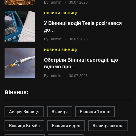
.
By
admin
30.07.2026
НОВИНИ ВІННИЦІ
У Вінниці водій Tesla розігнався
до…
.
By
admin
30.07.2026
НОВИНИ ВІННИЦІ
Обстріли Вінниці сьогодні: що
відомо про…
.
By
admin
30.07.2026
Вінниця:
Аварія Вінниця
Вінниця
Вінниця 1 клас
Вінниця Бомба
Вінниця відео
Вінниця школа