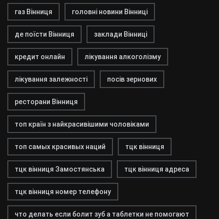
газ Вінниця
головні новини Вінниці
де поїсти Вінниця
заклади Вінниці
кредит онлайн
лікування алкоголізму
лікування залежності
посів зернових
ресторани Вінниця
топ країн з найкрасивішими чоловіками
топ самых красивых наций
тцк вінниця
тцк вінниця Замостянська
тцк вінниця адреса
тцк вінниця номер телефону
что делать если болит зуб а таблетки не помогают