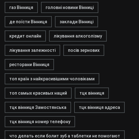
газ Вінниця
головні новини Вінниці
де поїсти Вінниця
заклади Вінниці
кредит онлайн
лікування алкоголізму
лікування залежності
посів зернових
ресторани Вінниця
топ країн з найкрасивішими чоловіками
топ самых красивых наций
тцк вінниця
тцк вінниця Замостянська
тцк вінниця адреса
тцк вінниця номер телефону
что делать если болит зуб а таблетки не помогают