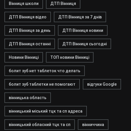
Вінниця школи
ДТП Вінниця
ДТП Вінниця відео
ДТП Вінниця за 7 днів
ДТП Вінниця за день
ДТП Вінниця новини
ДТП Вінниця останні
ДТП Вінниця сьогодні
Новини Вінниці
ТОП новини Вінниці
болит зуб нет таблеток что делать
болит зуб таблетки не помогают
відгуки Google
вінницька область
вінницький міський тцк та сп адреса
вінницький обласний тцк та сп
вінниччина