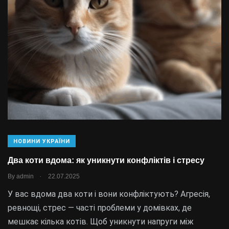
НОВИНИ УКРАЇНИ
Два коти вдома: як уникнути конфліктів і стресу
.
By
admin
22.07.2025
У вас вдома два коти і вони конфліктують? Агресія,
ревнощі, стрес — часті проблеми у домівках, де
мешкає кілька котів. Щоб уникнути напруги між