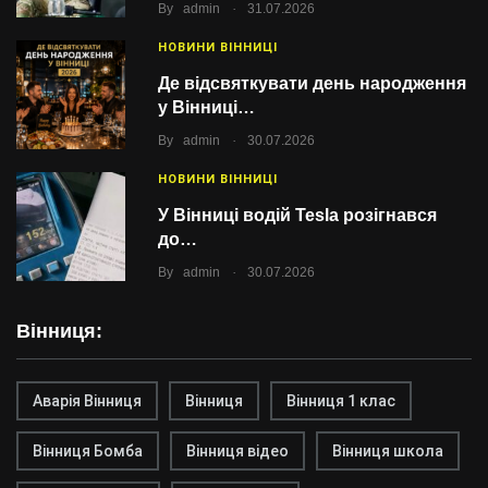
.
By
admin
31.07.2026
НОВИНИ ВІННИЦІ
Де відсвяткувати день народження
у Вінниці…
.
By
admin
30.07.2026
НОВИНИ ВІННИЦІ
У Вінниці водій Tesla розігнався
до…
.
By
admin
30.07.2026
Вінниця:
Аварія Вінниця
Вінниця
Вінниця 1 клас
Вінниця Бомба
Вінниця відео
Вінниця школа