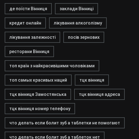
де поїсти Вінниця
заклади Вінниці
кредит онлайн
лікування алкоголізму
лікування залежності
посів зернових
ресторани Вінниця
топ країн з найкрасивішими чоловіками
топ самых красивых наций
тцк вінниця
тцк вінниця Замостянська
тцк вінниця адреса
тцк вінниця номер телефону
что делать если болит зуб а таблетки не помогают
что делать если болит зуб а таблеток нет