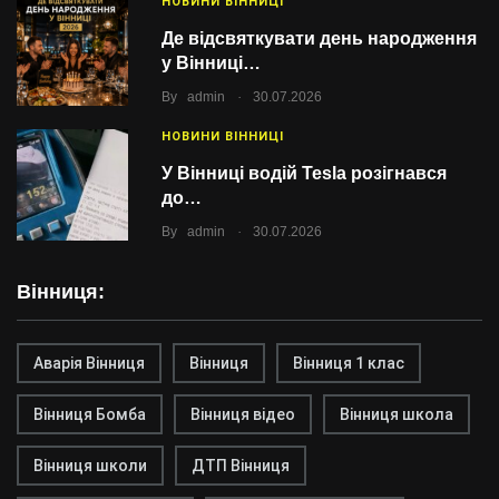
НОВИНИ ВІННИЦІ
Де відсвяткувати день народження
у Вінниці…
.
By
admin
30.07.2026
НОВИНИ ВІННИЦІ
У Вінниці водій Tesla розігнався
до…
.
By
admin
30.07.2026
Вінниця:
Аварія Вінниця
Вінниця
Вінниця 1 клас
Вінниця Бомба
Вінниця відео
Вінниця школа
Вінниця школи
ДТП Вінниця