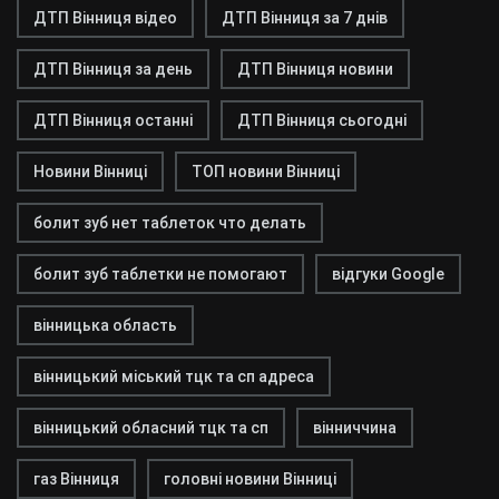
ДТП Вінниця відео
ДТП Вінниця за 7 днів
ДТП Вінниця за день
ДТП Вінниця новини
ДТП Вінниця останні
ДТП Вінниця сьогодні
Новини Вінниці
ТОП новини Вінниці
болит зуб нет таблеток что делать
болит зуб таблетки не помогают
відгуки Google
вінницька область
вінницький міський тцк та сп адреса
вінницький обласний тцк та сп
вінниччина
газ Вінниця
головні новини Вінниці