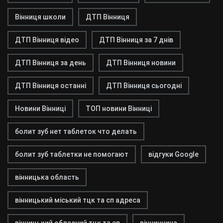
Вінниця школи
ДТП Вінниця
ДТП Вінниця відео
ДТП Вінниця за 7 днів
ДТП Вінниця за день
ДТП Вінниця новини
ДТП Вінниця останні
ДТП Вінниця сьогодні
Новини Вінниці
ТОП новини Вінниці
болит зуб нет таблеток что делать
болит зуб таблетки не помогают
відгуки Google
вінницька область
вінницький міський тцк та сп адреса