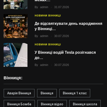
.
By
admin
31.07.2026
НОВИНИ ВІННИЦІ
Де відсвяткувати день народження
у Вінниці…
.
By
admin
30.07.2026
НОВИНИ ВІННИЦІ
У Вінниці водій Tesla розігнався
до…
.
By
admin
30.07.2026
Вінниця:
Аварія Вінниця
Вінниця
Вінниця 1 клас
Вінниця Бомба
Вінниця відео
Вінниця школа