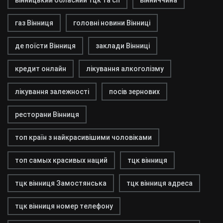
вінницький обласний тцк та сп
вінниччина
газ Вінниця
головні новини Вінниці
де поїсти Вінниця
заклади Вінниці
кредит онлайн
лікування алкоголізму
лікування залежності
посів зернових
ресторани Вінниця
топ країн з найкрасивішими чоловіками
топ самых красивых наций
тцк вінниця
тцк вінниця Замостянська
тцк вінниця адреса
тцк вінниця номер телефону