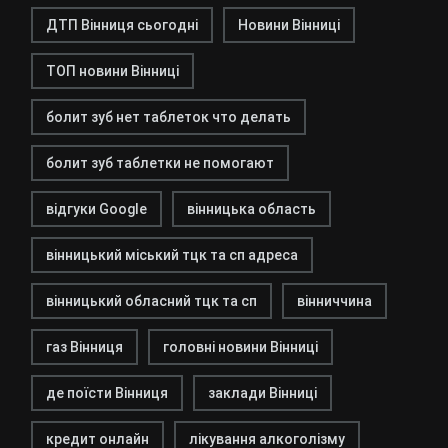
ДТП Вінниця сьогодні
Новини Вінниці
ТОП новини Вінниці
болит зуб нет таблеток что делать
болит зуб таблетки не помогают
відгуки Google
вінницька область
вінницький міський тцк та сп адреса
вінницький обласний тцк та сп
вінниччина
газ Вінниця
головні новини Вінниці
де поїсти Вінниця
заклади Вінниці
кредит онлайн
лікування алкоголізму