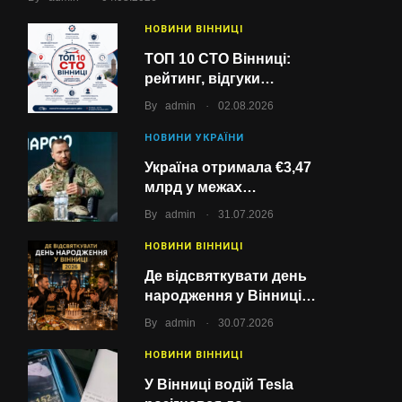
НОВИНИ ВІННИЦІ
ТОП 10 СТО Вінниці:
рейтинг, відгуки…
.
By
admin
02.08.2026
НОВИНИ УКРАЇНИ
Україна отримала €3,47
млрд у межах…
.
By
admin
31.07.2026
НОВИНИ ВІННИЦІ
Де відсвяткувати день
народження у Вінниці…
.
By
admin
30.07.2026
НОВИНИ ВІННИЦІ
У Вінниці водій Tesla