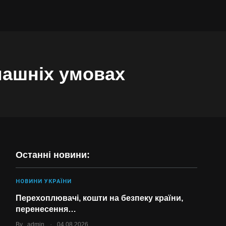
машніх умовах
Останні новини:
НОВИНИ УКРАЇНИ
Перехоплювачі, кошти на безпеку країни,
перенесення…
.
By
admin
04.08.2026