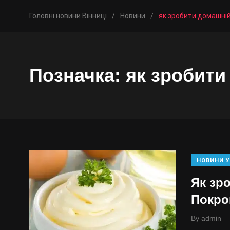
Головні новини Вінниці
/
Новини
/
як зробити домашні
Позначка:
як зробити
НОВИНИ У
Як зр
Покро
.
By
admin