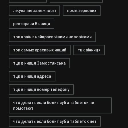
лікування залежності
посів зернових
ресторани Вінниця
топ країн з найкрасивішими чоловіками
топ самых красивых наций
тцк вінниця
тцк вінниця Замостянська
тцк вінниця адреса
тцк вінниця номер телефону
что делать если болит зуб а таблетки не
помогают
что делать если болит зуб а таблеток нет