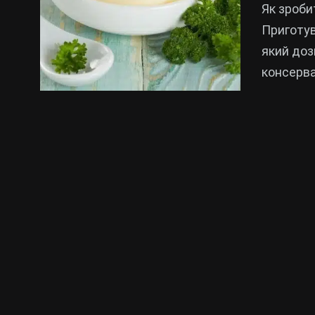
Як зроби
Приготув
який доз
консерва