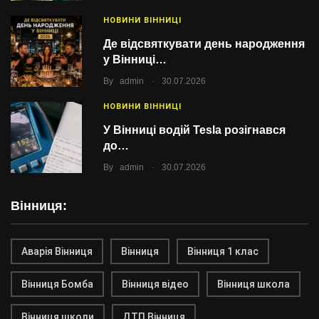
НОВИНИ ВІННИЦІ
Де відсвяткувати день народження
у Вінниці…
.
By
admin
30.07.2026
НОВИНИ ВІННИЦІ
У Вінниці водій Tesla розігнався
до…
.
By
admin
30.07.2026
Вінниця:
Аварія Вінниця
Вінниця
Вінниця 1 клас
Вінниця Бомба
Вінниця відео
Вінниця школа
Вінниця школи
ДТП Вінниця