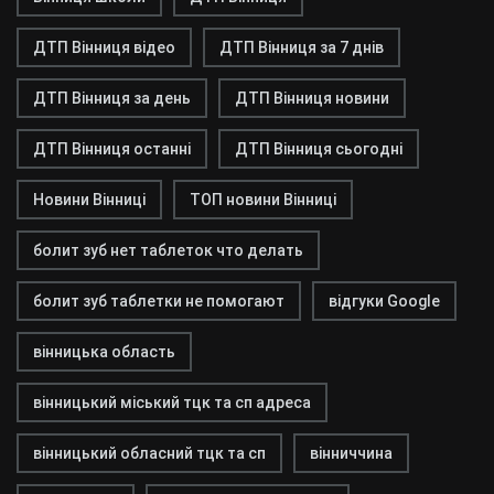
ДТП Вінниця відео
ДТП Вінниця за 7 днів
ДТП Вінниця за день
ДТП Вінниця новини
ДТП Вінниця останні
ДТП Вінниця сьогодні
Новини Вінниці
ТОП новини Вінниці
болит зуб нет таблеток что делать
болит зуб таблетки не помогают
відгуки Google
вінницька область
вінницький міський тцк та сп адреса
вінницький обласний тцк та сп
вінниччина