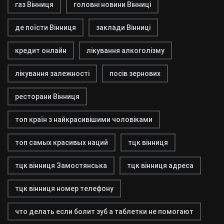
газ Вінниця
головні новини Вінниці
де поїсти Вінниця
заклади Вінниці
кредит онлайн
лікування алкоголізму
лікування залежності
посів зернових
ресторани Вінниця
топ країн з найкрасивішими чоловіками
топ самых красивых наций
тцк вінниця
тцк вінниця Замостянська
тцк вінниця адреса
тцк вінниця номер телефону
что делать если болит зуб а таблетки не помогают