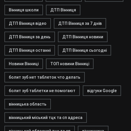
Вінниця школи
ДТП Вінниця
ДТП Вінниця відео
ДТП Вінниця за 7 днів
ДТП Вінниця за день
ДТП Вінниця новини
ДТП Вінниця останні
ДТП Вінниця сьогодні
Новини Вінниці
ТОП новини Вінниці
болит зуб нет таблеток что делать
болит зуб таблетки не помогают
відгуки Google
вінницька область
вінницький міський тцк та сп адреса