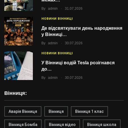
.
By
admin
31.07.2026
НОВИНИ ВІННИЦІ
Де відсвяткувати день народження
у Вінниці…
.
By
admin
30.07.2026
НОВИНИ ВІННИЦІ
У Вінниці водій Tesla розігнався
до…
.
By
admin
30.07.2026
Вінниця:
Аварія Вінниця
Вінниця
Вінниця 1 клас
Вінниця Бомба
Вінниця відео
Вінниця школа