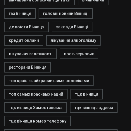
вінницький обласний тцк та сп
вінниччина
газ Вінниця
головні новини Вінниці
де поїсти Вінниця
заклади Вінниці
кредит онлайн
лікування алкоголізму
лікування залежності
посів зернових
ресторани Вінниця
топ країн з найкрасивішими чоловіками
топ самых красивых наций
тцк вінниця
тцк вінниця Замостянська
тцк вінниця адреса
тцк вінниця номер телефону