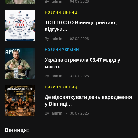
.
By
admin
04.08.2026
НОВИНИ ВІННИЦІ
ТОП 10 СТО Вінниці: рейтинг,
відгуки…
.
By
admin
02.08.2026
НОВИНИ УКРАЇНИ
Україна отримала €3,47 млрд у
межах…
.
By
admin
31.07.2026
НОВИНИ ВІННИЦІ
Де відсвяткувати день народження
у Вінниці…
.
By
admin
30.07.2026
Вінниця: