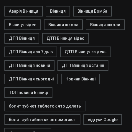
Аварія Вінниця
Вінниця
Вінниця Бомба
Вінниця відео
Вінниця школа
Вінниця школи
ДТП Вінниця
ДТП Вінниця відео
ДТП Вінниця за 7 днів
ДТП Вінниця за день
ДТП Вінниця новини
ДТП Вінниця останні
ДТП Вінниця сьогодні
Новини Вінниці
ТОП новини Вінниці
болит зуб нет таблеток что делать
болит зуб таблетки не помогают
відгуки Google