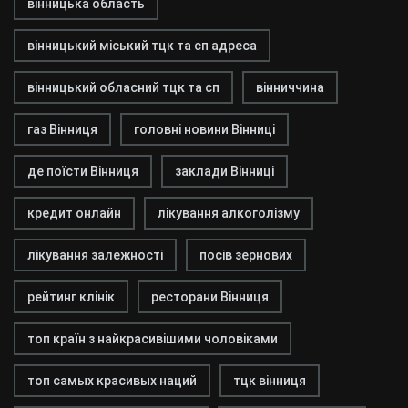
вінницька область
вінницький міський тцк та сп адреса
вінницький обласний тцк та сп
вінниччина
газ Вінниця
головні новини Вінниці
де поїсти Вінниця
заклади Вінниці
кредит онлайн
лікування алкоголізму
лікування залежності
посів зернових
рейтинг клінік
ресторани Вінниця
топ країн з найкрасивішими чоловіками
топ самых красивых наций
тцк вінниця