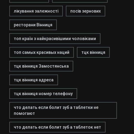
лікування залежності
посів зернових
ресторани Вінниця
топ країн з найкрасивішими чоловіками
топ самых красивых наций
тцк вінниця
тцк вінниця Замостянська
тцк вінниця адреса
тцк вінниця номер телефону
что делать если болит зуб а таблетки не
помогают
что делать если болит зуб а таблеток нет