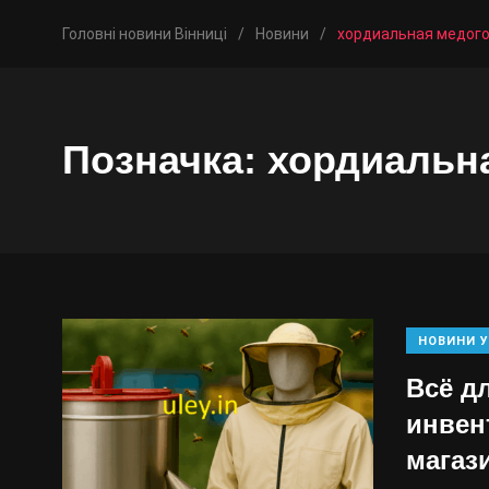
Головні новини Вінниці
/
Новини
/
хордиальная медог
Позначка:
хордиальн
НОВИНИ У
Всё д
инвен
магаз