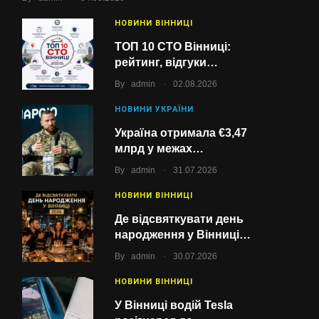
НОВИНИ ВІННИЦІ
ТОП 10 СТО Вінниці:
рейтинг, відгуки…
.
By
admin
02.08.2026
НОВИНИ УКРАЇНИ
Україна отримала €3,47
млрд у межах…
.
By
admin
31.07.2026
НОВИНИ ВІННИЦІ
Де відсвяткувати день
народження у Вінниці…
.
By
admin
30.07.2026
НОВИНИ ВІННИЦІ
У Вінниці водій Tesla