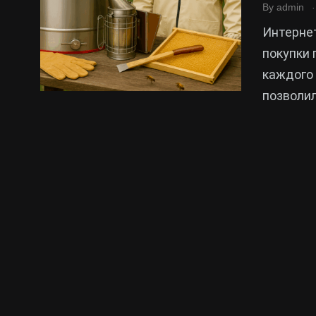
.
By
admin
Интернет
покупки 
каждого 
позволи