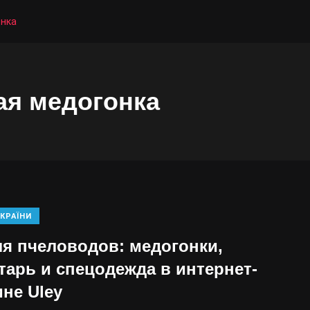
онка
ая медогонка
КРАЇНИ
ля пчеловодов: медогонки,
тарь и спецодежда в интернет-
ине Uley