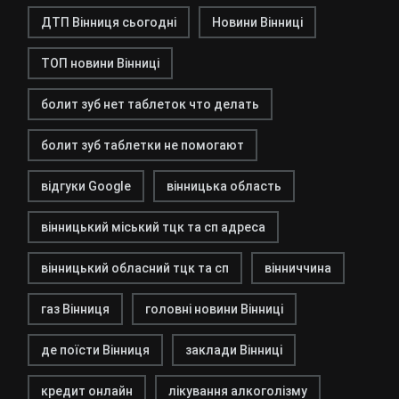
ДТП Вінниця сьогодні
Новини Вінниці
ТОП новини Вінниці
болит зуб нет таблеток что делать
болит зуб таблетки не помогают
відгуки Google
вінницька область
вінницький міський тцк та сп адреса
вінницький обласний тцк та сп
вінниччина
газ Вінниця
головні новини Вінниці
де поїсти Вінниця
заклади Вінниці
кредит онлайн
лікування алкоголізму