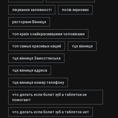
лікування залежності
посів зернових
ресторани Вінниця
топ країн з найкрасивішими чоловіками
топ самых красивых наций
тцк вінниця
тцк вінниця Замостянська
тцк вінниця адреса
тцк вінниця номер телефону
что делать если болит зуб а таблетки не
помогают
что делать если болит зуб а таблеток нет