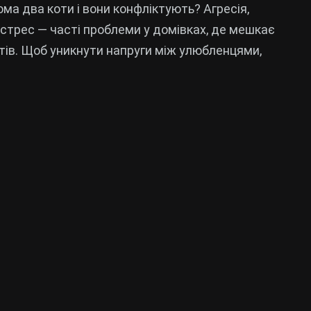
ома два коти і вони конфліктують? Агресія,
 стрес — часті проблеми у домівках, де мешкає
отів. Щоб уникнути напруги між улюбленцями,