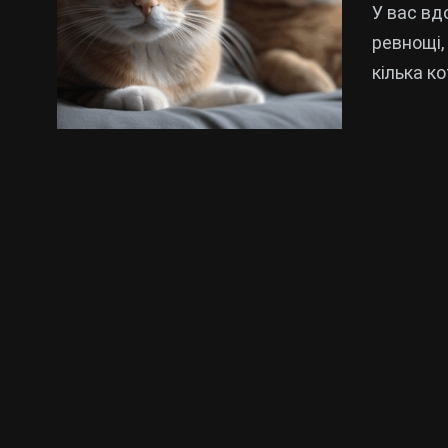
У вас вд
ревнощі,
кілька к