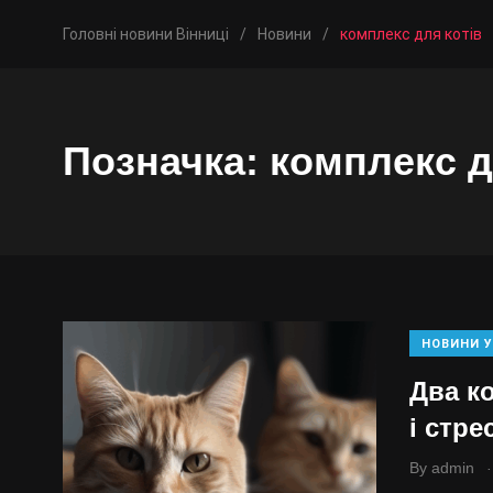
Головні новини Вінниці
/
Новини
/
комплекс для котів
Позначка:
комплекс д
НОВИНИ У
Два к
і стре
.
By
admin