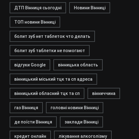
ДТП Вінниця сьогодні
Новини Вінниці
ТОП новини Вінниці
болит зуб нет таблеток что делать
болит зуб таблетки не помогают
відгуки Google
вінницька область
вінницький міський тцк та сп адреса
вінницький обласний тцк та сп
вінниччина
газ Вінниця
головні новини Вінниці
де поїсти Вінниця
заклади Вінниці
кредит онлайн
лікування алкоголізму