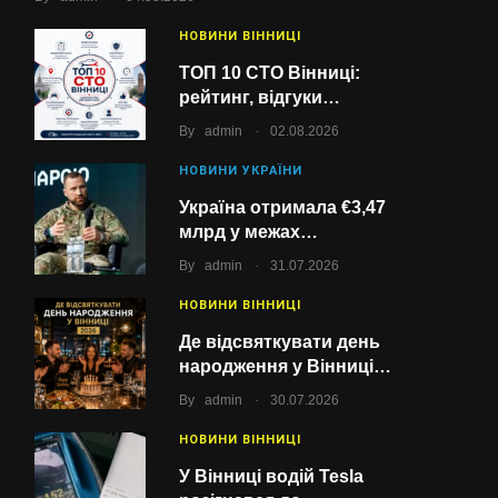
НОВИНИ ВІННИЦІ
ТОП 10 СТО Вінниці:
рейтинг, відгуки…
.
By
admin
02.08.2026
НОВИНИ УКРАЇНИ
Україна отримала €3,47
млрд у межах…
.
By
admin
31.07.2026
НОВИНИ ВІННИЦІ
Де відсвяткувати день
народження у Вінниці…
.
By
admin
30.07.2026
НОВИНИ ВІННИЦІ
У Вінниці водій Tesla