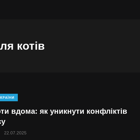
ля котів
КРАЇНИ
оти вдома: як уникнути конфліктів
су
22.07.2025