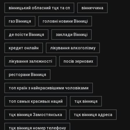
вінницький обласний тцк та сп
вінниччина
газ Вінниця
головні новини Вінниці
де поїсти Вінниця
заклади Вінниці
кредит онлайн
лікування алкоголізму
лікування залежності
посів зернових
ресторани Вінниця
топ країн з найкрасивішими чоловіками
топ самых красивых наций
тцк вінниця
тцк вінниця Замостянська
тцк вінниця адреса
тцк вінниця номер телефону