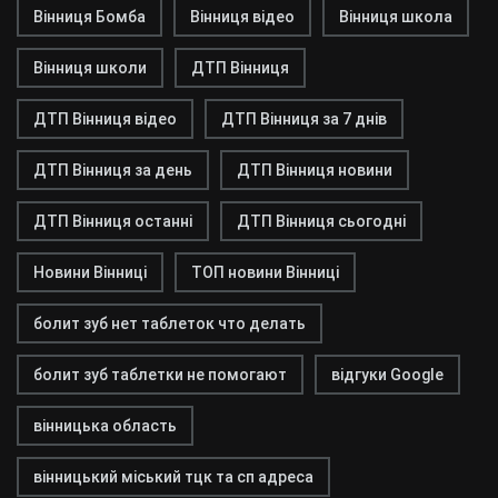
Вінниця Бомба
Вінниця відео
Вінниця школа
Вінниця школи
ДТП Вінниця
ДТП Вінниця відео
ДТП Вінниця за 7 днів
ДТП Вінниця за день
ДТП Вінниця новини
ДТП Вінниця останні
ДТП Вінниця сьогодні
Новини Вінниці
ТОП новини Вінниці
болит зуб нет таблеток что делать
болит зуб таблетки не помогают
відгуки Google
вінницька область
вінницький міський тцк та сп адреса