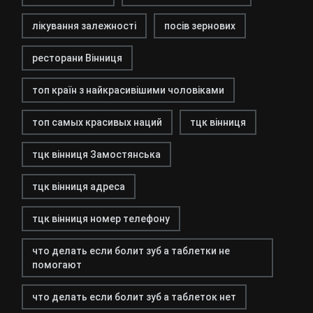
лікування залежності
посів зернових
ресторани Вінниця
топ країн з найкрасивішими чоловіками
топ самых красивых наций
тцк вінниця
тцк вінниця Замостянська
тцк вінниця адреса
тцк вінниця номер телефону
что делать если болит зуб а таблетки не
помогают
что делать если болит зуб а таблеток нет