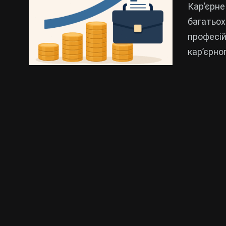
Кар’єрне
багатьох
професій
кар’єрно