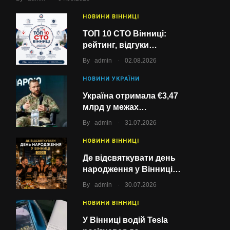
НОВИНИ ВІННИЦІ
ТОП 10 СТО Вінниці:
рейтинг, відгуки…
.
By
admin
02.08.2026
НОВИНИ УКРАЇНИ
Україна отримала €3,47
млрд у межах…
.
By
admin
31.07.2026
НОВИНИ ВІННИЦІ
Де відсвяткувати день
народження у Вінниці…
.
By
admin
30.07.2026
НОВИНИ ВІННИЦІ
У Вінниці водій Tesla