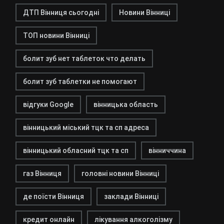
ДТП Вінниця сьогодні
Новини Вінниці
ТОП новини Вінниці
болит зуб нет таблеток что делать
болит зуб таблетки не помогают
відгуки Google
вінницька область
вінницький міський тцк та сп адреса
вінницький обласний тцк та сп
вінниччина
газ Вінниця
головні новини Вінниці
де поїсти Вінниця
заклади Вінниці
кредит онлайн
лікування алкоголізму