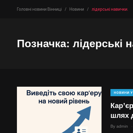
Головні новини Вінниці
/
Новини
/
лідерські навички.
Позначка:
лідерські 
НОВИНИ У
Кар’є
шлях 
.
By
admin